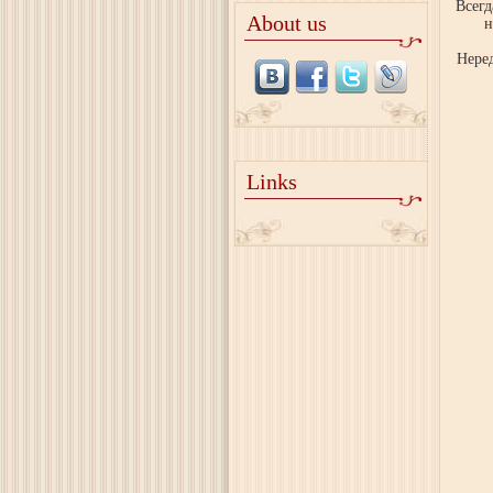
Всегд
About us
н
Неред
Links