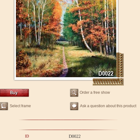
Order a free show
Select frame
Ask a question about this product
ID
D0022