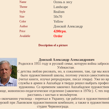
Name
Осень в лесу
Theme
Landscape
Style
Realism
Size
50x70
Color
Yellow
Author
Донской Александр
Price
4200
грн.
Available
Order
Description of a picture
Донской Александр Александрович
Родился в 1951 году в русской семье, которую война заброси
Узбекистан.
С детства люблю рисовать, но, к сожалению, там, где мы жил
было художественной школы, поэтому учился самостоятель
(читал книги, изучал репродукции, писал этюды). Уже во в
службы в армии в Ашхабаде я твердо решил выбрать профе
художника. Со временем закончил Ашхабадское художестве
ище, живописно-педагогическое отделение (закончил в 1976г.). С тех пор
расстаюсь с кистью и мольбертом.
 окончанию училища - переехал в Украину, где работал в художественно
ерской при Львовском художественном комбинате, а также в художествен
студии Червонограда.