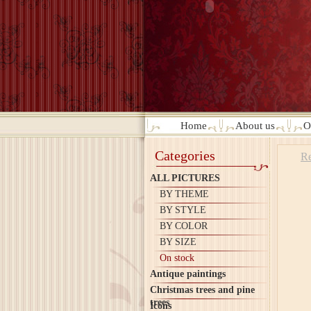
Home
About us
O
Categories
Re
ALL PICTURES
BY THEME
BY STYLE
BY COLOR
BY SIZE
On stock
Antique paintings
Christmas trees and pine
trees
Icons