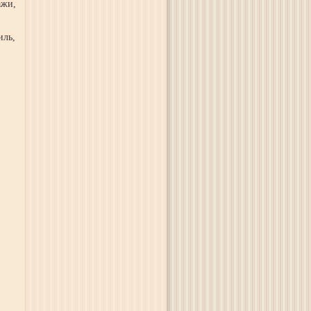
ажи,
иль,