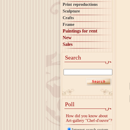
Print reproductions
Sculpture
Crafts
Frame
Paintings for rent
New
Sales
Search
Poll
How did you know about
Art-gallery "Chef-d'ouvre"?
Internet search system