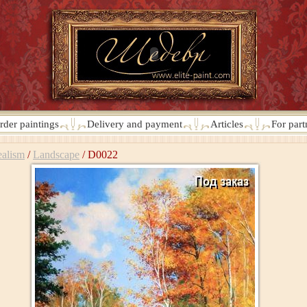
rder paintings
Delivery and payment
Articles
For part
alism
/
Landscape
/
D0022