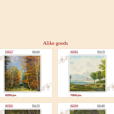
Alike goods
D0027
40x60
A0081
50x70
4200грн.
7000грн.
A0302
50x70
A0294
60x80