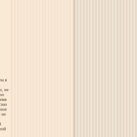
ла в
и, не
но
ремя
ссию
нное
 не
й
ной