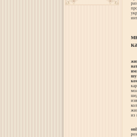
ра
пр
ук
инт
м
к
жи
на
им
шу
ко
ка
мо
ше
из
ко
жи
из 
onl
ро