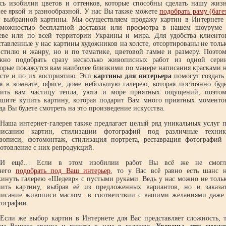
есь изобилия цветов и оттенков, которые способны сделать нашу жиз
лее яркой и разнообразной. У нас Вы также можете
подобрать раму (баге
я выбранной картины. Мы осуществляем продажу картин в Интернете
зможностью бесплатной доставки или просмотра в нашем шоуруме
еве или по всей территории Украины и мира. Для удобства клиенто
тавленные у нас картины художников на холсте, отсортированы не толь
 стилю и жанру, но и по тематике, цветовой гамме и размеру. Поэто
жно подобрать сразу несколько живописных работ из одной сери
торые покажутся вам наиболее близкими по манере написания красками 
лсте и по их восприятию. Эти
картины для интерьера
помогут создать
бя в комнате, офисе, доме небольшую галерею, которая постоянно буд
рить вам частицу тепла, уюта и море приятных ощущений, поэто
ешите купить картину, которая подарит Вам много приятных моменто
да Вы будете смотреть на это произведение искусства.
Наша интернет-галерея также предлагает целый ряд уникальных услуг 
писанию картин, стилизации фотографий под различные техни
вописи, фотомонтаж, стилизация портрета, реставрация фотографий
готовление с них репродукций.
И ещё… Если в этом изобилии работ Вы всё же не смогл
чего
подобрать под Ваш интерьер
, то у Вас всё равно есть шанс 
кинуть галерею «Шедевр» с пустыми руками. Ведь у нас можно не толь
пить картину, выбрав её из предложенных вариантов, но и заказа
писание живописи маслом в соответствии с вашими желаниями даже
тографии.
Если же выбор картин в Интернете для Вас представляет сложность, 