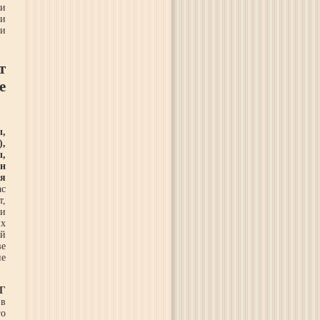
 и
 и
 и
т
е
ы,
),
,
ен
я
ас
т,
ми
их
ой
ве
ие
НГ
 в
го