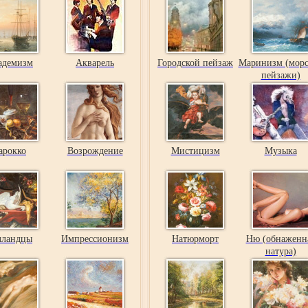
адемизм
Акварель
Городской пейзаж
Маринизм (морс
пейзажи)
арокко
Возрождение
Мистицизм
Музыка
лландцы
Импрессионизм
Натюрморт
Ню (обнаженн
натура)