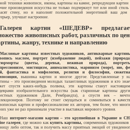
зной техники живописи, иконы, картины на камне, репродукции картин
очие произведения искусства не только подчеркнут тот или иной стиль
расят стену, но и наполнят положительной энергетикой ваш дом
ерьер, улучшат настроение.
Галерея картин «ШЕДЕВР» предлагае
ножество живописных работ, различных по цен
артины, жанру, технике и направлению
Масляные картины известных художников, антикварные картин
вопись маслом, портрет (изображение людей), пейзажи (природа
тюрморты (цветы, деревья, неживая природа), портреты
прессионизм, мистицизм, анималистика, маринизм (море), ню, ф
й, фантастика и мифология, религия и философия, сюжетна
мпозиция,
вышивка картин и многое другое. Представленные у н
ртины – это произведения молодых талантливых художников и кто знае
жет спустя каких-нибудь полвека, эти картины станут настоящи
деврами изобразительного искусства (как старинные картины друг
вестных художников Дали, Рембрандта), а спустя век – мечт
ллекционеров. Поэтому не стоит смущаться и сомневаться в качест
вописных картин и профессионализме их авторов, тем более, что мног
них уже не раз принимали участие в выставках мирового уровня.
Наш
интернет-магазин картин – это крупнейшая в Украине и С
ine галерея
, где можно как
купить картины,
современных художников
зницу либо оптом, так и получить массу приятных эмоций от увиденно