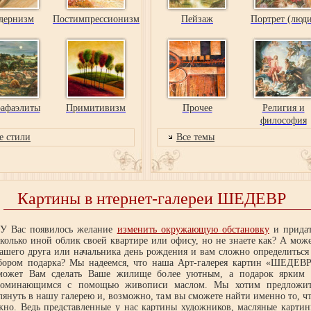
дернизм
Постимпрессионизм
Пейзаж
Портрет (люд
афаэлиты
Примитивизм
Прочее
Религия и
философия
е стили
Все темы
Картины в нтернет-галереи ШЕДЕВР
У Вас появилось желание
изменить окружающую обстановку
и прида
колько иной облик своей квартире или офису, но не знаете как? А мож
вашего друга или начальника день рождения и вам сложно определиться
бором подарка? Мы надеемся, что наша Арт-галерея картин «ШЕДЕВ
может Вам сделать Ваше жилище более уютным, а подарок ярким
поминающимся с помощью живописи маслом. Мы хотим предложи
лянуть в нашу галерею и, возможно, там вы сможете найти именно то, ч
жно. Ведь представленные у нас картины художников, масляные карти