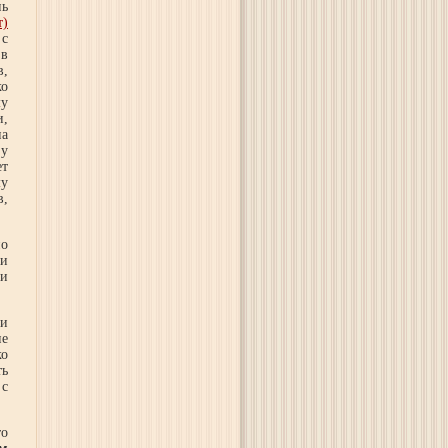
нь
т)
 с
 в
в,
ко
му
и,
на
 у
ет
му
в,
по
ки
 и
и
не
ко
ть
 с
то