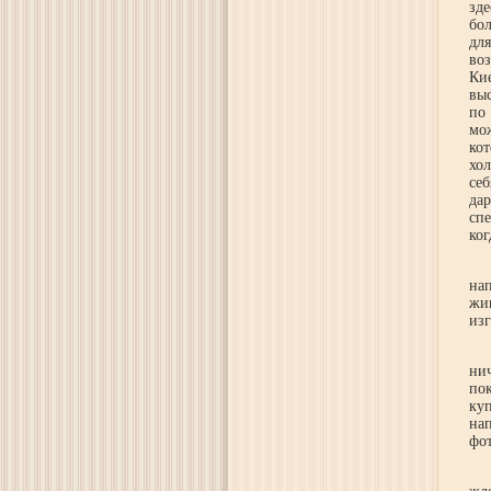
зд
бо
дл
во
Ки
выс
по
мо
ко
хо
се
да
сп
ког
на
жи
из
ни
по
ку
на
фо