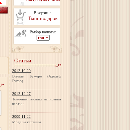
н.
В корзине:
Ваш подарок
Выбор валюты:
Статьи
2012-10-29
Вильям Бужеро (Адольф
Бугро)
2012-12-27
Точечная техника написания
картин
2009-11-22
Мода на картины