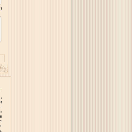
и)
ть
ет
 с
Р»
 и
ть
то
ны