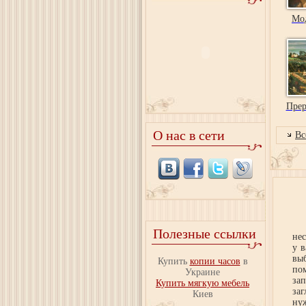
Мо
Прер
О нас в сети
Вс
Полезные ссылки
нес
у 
вы
Купить
копии часов
в
по
Украине
за
Купить мягкую мебель
заг
Киев
ну