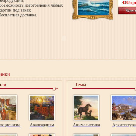
репродукций;
4305гр
Возможность изготовления любых
картин под заказ;
Бесплатная доставка.
инки
или
Темы
акционизм
Авангардизм
Анималистика
Архитектура