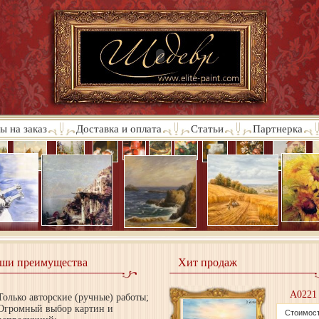
ы на заказ
Доставка и оплата
Статьи
Партнерка
ши преимущества
Хит продаж
A0221
Только авторские (ручные) работы;
Огромный выбор картин и
Стоимост