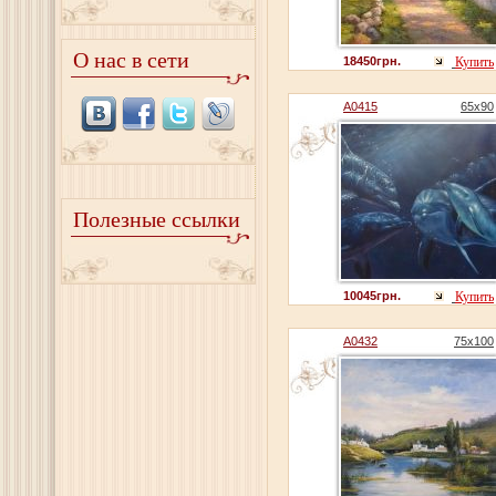
О нас в сети
18450грн.
Купить
A0415
65x90
Полезные ссылки
10045грн.
Купить
A0432
75x100