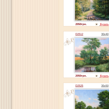
2050грн.
Купить
D2512
30x40
2050грн.
Купить
D2525
35x50