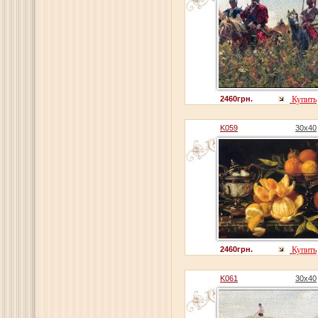
2460грн.
Купить
K059
30x40
2460грн.
Купить
K061
30x40