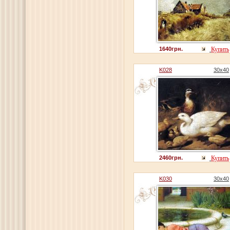
1640грн.
Купить
K028
30x40
2460грн.
Купить
K030
30x40