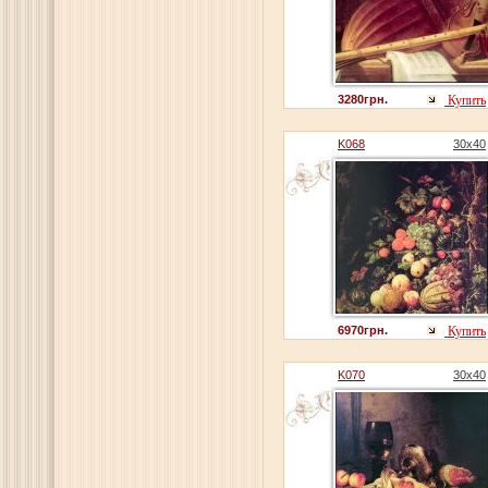
3280грн.
Купить
K068
30x40
6970грн.
Купить
K070
30x40