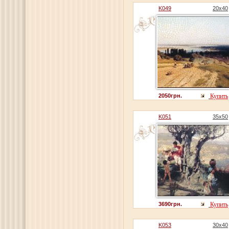
K049
20x40
2050грн.
Купить
K051
35x50
3690грн.
Купить
K053
30x40