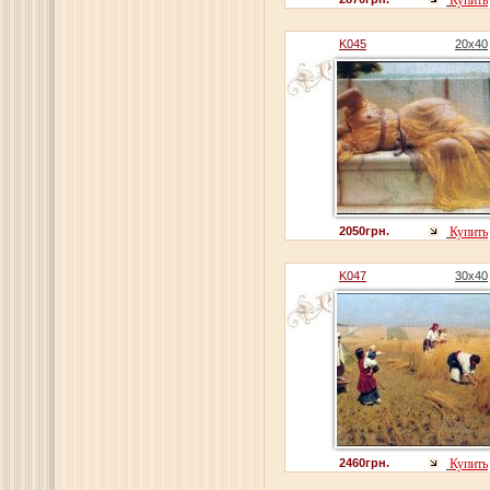
K045
20x40
2050грн.
Купить
K047
30x40
2460грн.
Купить