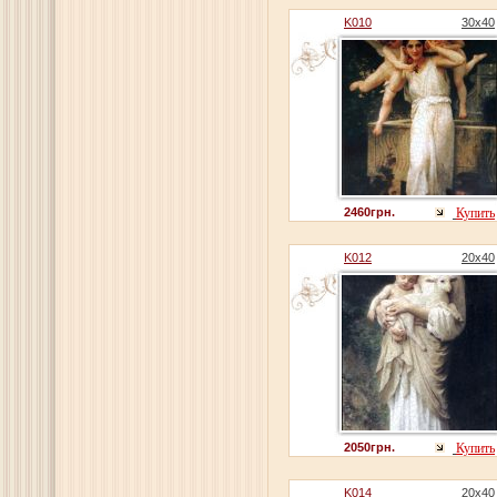
K010
30x40
2460грн.
Купить
K012
20x40
2050грн.
Купить
K014
20x40