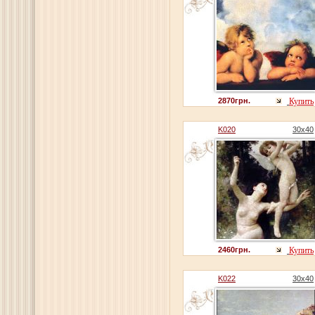
2870грн.
Купить
K020
30x40
2460грн.
Купить
K022
30x40