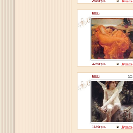
2870грн.
Купить
K006
3280грн.
Купить
K008
sm
1640грн.
Купить