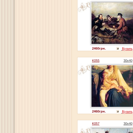
2460грн.
Купить
K055
30x40
2460грн.
Купить
K057
30x40