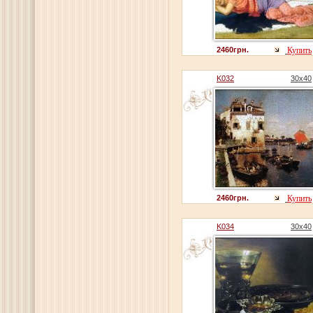
2460грн.
Купить
K032
30x40
2460грн.
Купить
K034
30x40