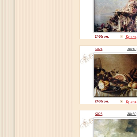
2460грн.
Купить
K024
30x40
2460грн.
Купить
K026
30x30