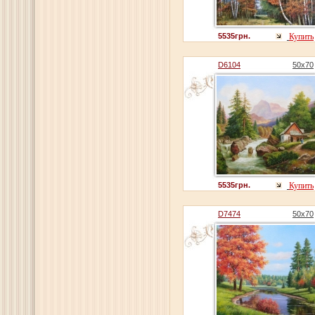
5535грн.
Купить
D6104
50x70
5535грн.
Купить
D7474
50x70