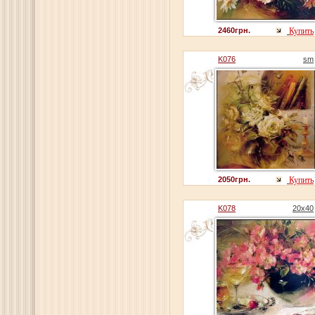
2460грн.
Купить
K076
sm
2050грн.
Купить
K078
20x40