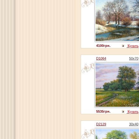
4100грн.
Купить
D1064
50x70
5535грн.
Купить
D2129
30x40