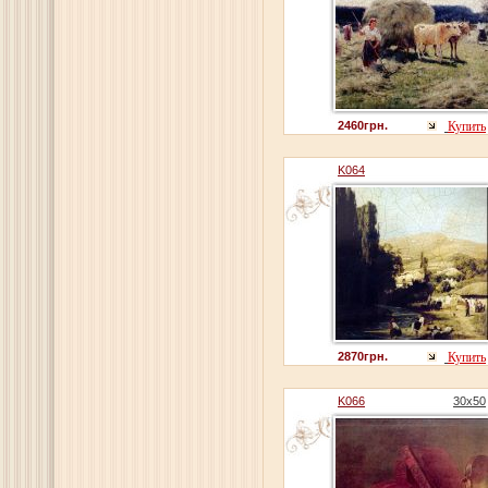
2460грн.
Купить
K064
2870грн.
Купить
K066
30x50