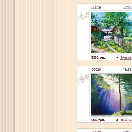
D0024
35x50
5330грн.
Купить
D0026
48x58
6560грн.
Купить
D0030
48x58