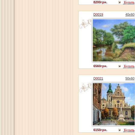
8200грн.
Купить
D0019
40x60
6560грн.
Купить
D0021
50x60
6150грн.
Купить