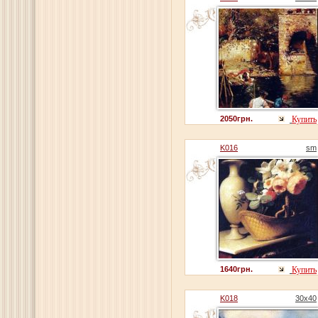
2050грн.
Купить
K016
sm
1640грн.
Купить
K018
30x40