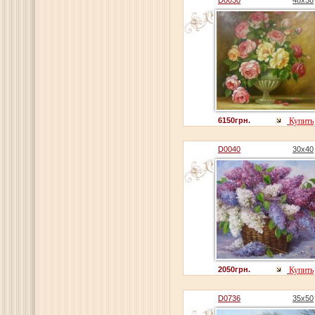
6150грн.
Купить
D0040
30x40
2050грн.
Купить
D0736
35x50