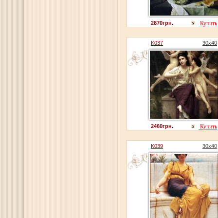
2870грн.
Купить
K037
30x40
2460грн.
Купить
K039
30x40