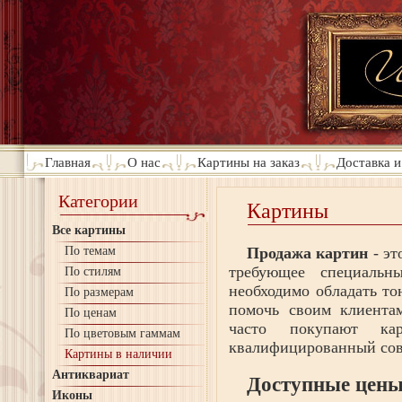
Главная
О нас
Картины на заказ
Доставка и
Категории
Картины
Все картины
По темам
Продажа картин
- эт
требующее специальн
По стилям
необходимо обладать то
По размерам
помочь своим клиента
По ценам
часто покупают ка
По цветовым гаммам
квалифицированный сов
Картины в наличии
Антиквариат
Доступные цены
Иконы