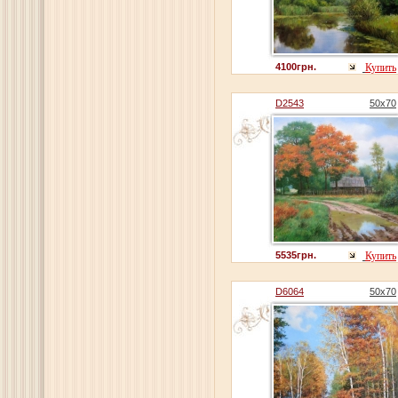
4100грн.
Купить
D2543
50x70
5535грн.
Купить
D6064
50x70