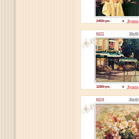
2460грн.
Купить
K072
30x40
3280грн.
Купить
K074
30x40