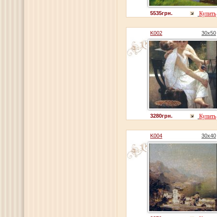
5535грн.
Купить
K002
30x50
3280грн.
Купить
K004
30x40