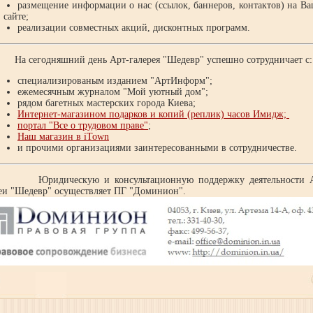
размещение информации о нас (ссылок, баннеров, контактов) на В
сайте;
реализации совместных акций, дисконтных программ.
 сегодняшний день Арт-галерея "Шедевр" успешно сотрудничает с:
специализированым изданием "АртИнформ";
ежемесячным журналом "Мой уютный дом";
рядом багетных мастерских города Киева;
Интернет-магазином подарков и копий (реплик) часов Имидж;
портал "Все о трудовом праве"
;
Наш магазин в iTown
и прочими организациями заинтересованными в сотрудничестве.
ридическую и консультационную поддержку деятельности А
еи "Шедевр" осуществляет ПГ "Доминион".