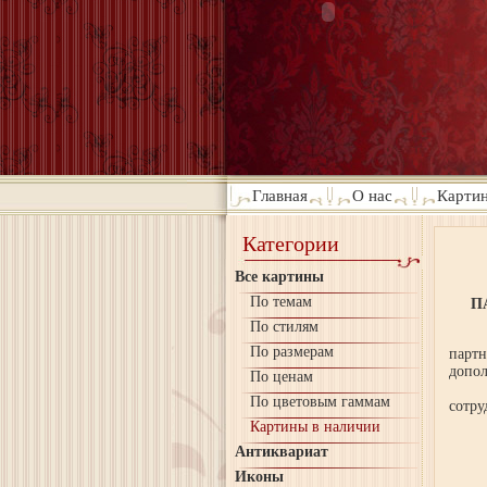
Главная
О нас
Картин
Категории
Все картины
По темам
П
По стилям
И
По размерам
парт
допол
По ценам
Стат
По цветовым гаммам
сотру
Картины в наличии
Антиквариат
Иконы