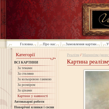
Головна
Про нас
Замовлення картин
У
Категорії
Реалізм
/
Маринізм (морсь
Картина реалізм
ВСІ КАРТИНИ
За темами
За стилями
За кольоровою гаммою
За розміром
За цінами
Картини у наявності
Антикварні роботи
Новорічні ялинки і сосни