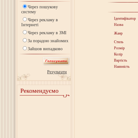
Через пошукову
систему
Ідентифікатор
Через рекламу в
Інтернеті
Назва
Через рекламу в ЗМІ
Жанр
За порадою знайомих
Стиль
Розмір
Зайшов випадково
Колір
Вартість
Наявність
Результати
Рекомендуємо