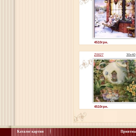
4510грн.
Z0027
30x40
4510грн.
Каталог картин
Приятны