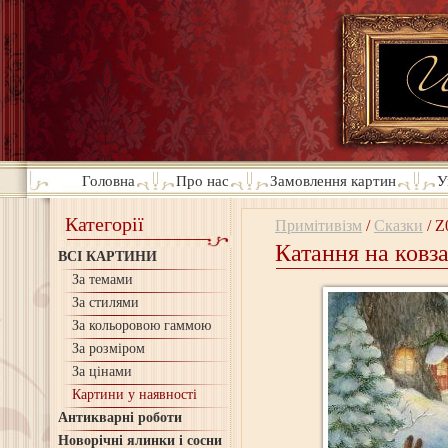
Головна
Про нас
Замовлення картин
У
Категорії
Примітивізм
/
Сказки
/
Z
Катання на ковза
ВСІ КАРТИНИ
За темами
За стилями
За кольоровою гаммою
За розміром
За цінами
Картини у наявності
Антикварні роботи
Новорічні ялинки і сосни