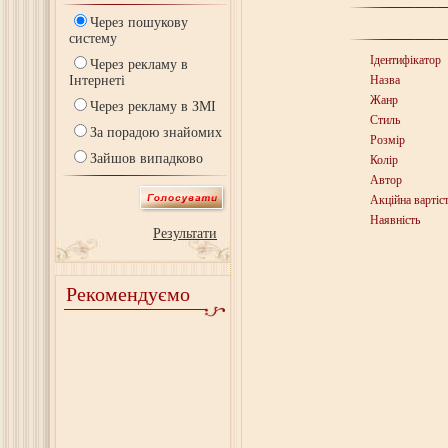
Через пошукову
систему
Ідентифікатор
Через рекламу в
Інтернеті
Назва
Жанр
Через рекламу в ЗМІ
Стиль
За порадою знайомих
Розмір
Зайшов випадково
Колір
Автор
Акційна вартіс
Наявність
Результати
Рекомендуємо