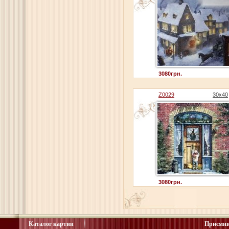
3080грн.
Z0029
30x40
3080грн.
Каталог картин
Приємни