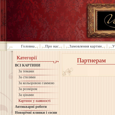
Головна
Про нас
Замовлення картин
У
Категорії
Партнерам
ВСІ КАРТИНИ
За темами
За стилями
За кольоровою гаммою
За розміром
За цінами
Картини у наявності
Антикварні роботи
Новорічні ялинки і сосни