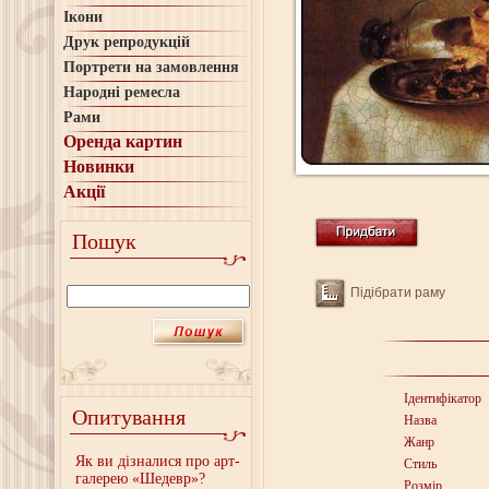
Ікони
Друк репродукцій
Портрети на замовлення
Народні ремесла
Рами
Оренда картин
Новинки
Акції
Пошук
Підібрати раму
Ідентифікатор
Опитування
Назва
Жанр
Як ви дізналися про арт-
Стиль
галерею «Шедевр»?
Розмір