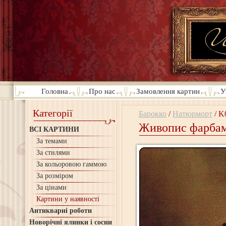
Головна
Про нас
Замовлення картин
У
Категорії
Барокко
/
Натюрморт
/
K
Живопис фарбами
ВСІ КАРТИНИ
За темами
За стилями
За кольоровою гаммою
За розміром
За цінами
Картини у наявності
Антикварні роботи
Новорічні ялинки і сосни