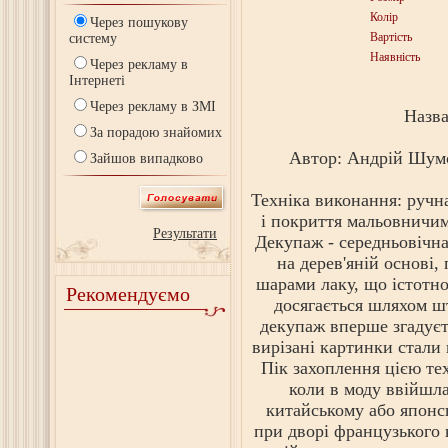
Колір
Через пошукову
Вартість
систему
Наявність
Через рекламу в
Інтернеті
Через рекламу в ЗМІ
Назва
За порадою знайомих
Автор: Андрій Шумс
Зайшов випадково
Техніка виконання: ручна
і покриття мальовничим
Результати
Декупаж - середньовічна
на дерев'яній основі,
шарами лаку, що істотно 
Рекомендуємо
досягається шляхом ш
декупаж вперше згадуєть
вирізані картинки стали
Пік захоплення цією тех
коли в моду ввійшла
китайському або японс
при дворі французького