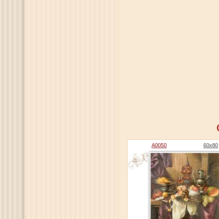
A0050
60x80