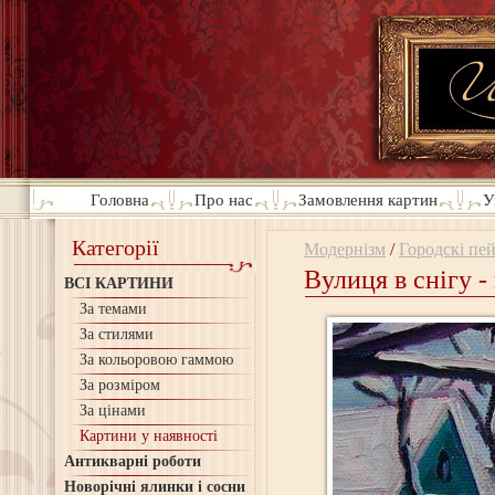
Головна
Про нас
Замовлення картин
У
Категорії
Модернізм
/
Городскі пей
Вулиця в снігу 
ВСІ КАРТИНИ
За темами
За стилями
За кольоровою гаммою
За розміром
За цінами
Картини у наявності
Антикварні роботи
Новорічні ялинки і сосни