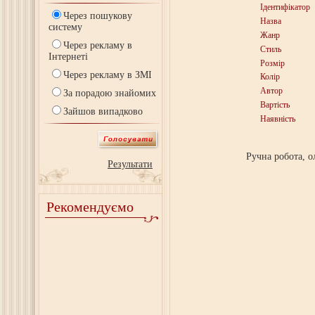
Ідентифікатор
Через пошукову
Назва
систему
Жанр
Через рекламу в
Стиль
Інтернеті
Розмір
Через рекламу в ЗМІ
Колір
Автор
За порадою знайомих
Вартість
Зайшов випадково
Наявність
Ручна робота, о
Результати
Рекомендуємо