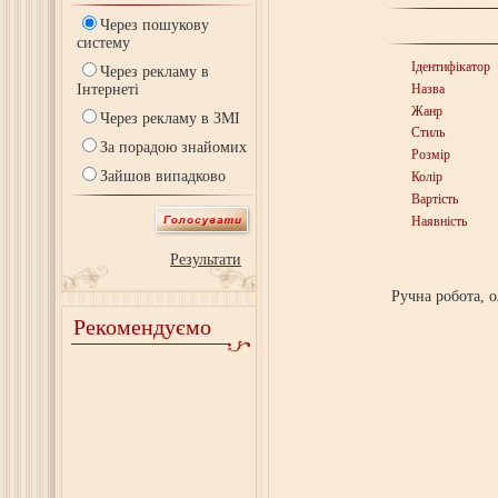
Через пошукову
систему
Ідентифікатор
Через рекламу в
Інтернеті
Назва
Жанр
Через рекламу в ЗМІ
Стиль
За порадою знайомих
Розмір
Зайшов випадково
Колір
Вартість
Наявність
Результати
Ручна робота, о
Рекомендуємо