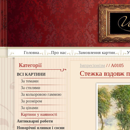
Головна
Про нас
Замовлення картин
У
Категорії
Імпресіонізм
/
/
A0105
Стежка вздовж п
ВСІ КАРТИНИ
За темами
За стилями
За кольоровою гаммою
За розміром
За цінами
Картини у наявності
Антикварні роботи
Новорічні ялинки і сосни