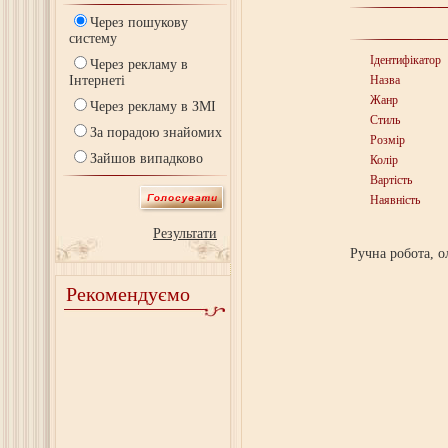
Через пошукову
систему
Ідентифікатор
Через рекламу в
Інтернеті
Назва
Жанр
Через рекламу в ЗМІ
Стиль
За порадою знайомих
Розмір
Зайшов випадково
Колір
Вартість
Наявність
Результати
Ручна робота, о
Рекомендуємо