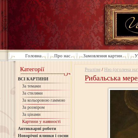
Головна
Про нас
Замовлення картин
У
Категорії
Реалізм
/
Ню (оголена на
Рибальська мере
ВСІ КАРТИНИ
За темами
За стилями
За кольоровою гаммою
За розміром
За цінами
Картини у наявності
Антикварні роботи
Новорічні ялинки і сосни