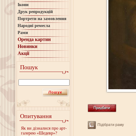
Ікони
Друк репродукцій
Портрети на замовлення
Народні ремесла
Рами
Оренда картин
Новинки
Акції
Пошук
Опитування
Підібрати раму
Як ви дізналися про арт-
галерею «Шедевр»?