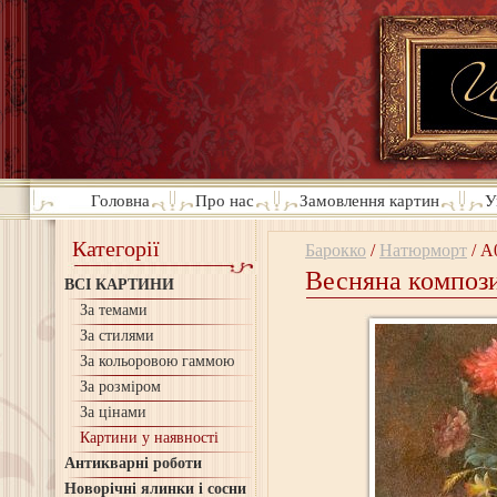
Головна
Про нас
Замовлення картин
У
Категорії
Барокко
/
Натюрморт
/
A
Весняна компози
ВСІ КАРТИНИ
За темами
За стилями
За кольоровою гаммою
За розміром
За цінами
Картини у наявності
Антикварні роботи
Новорічні ялинки і сосни