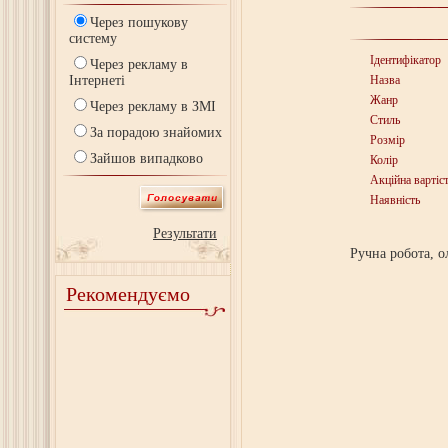
Через пошукову
систему
Ідентифікатор
Через рекламу в
Інтернеті
Назва
Жанр
Через рекламу в ЗМІ
Стиль
За порадою знайомих
Розмір
Зайшов випадково
Колір
Акційна вартіс
Наявність
Результати
Ручна робота, о
Рекомендуємо