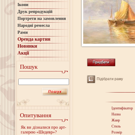
Ікони
Друк репродукцій
Портрети на замовлення
Народні ремесла
Рами
Оренда картин
Новинки
Акції
Пошук
Підібрати раму
Ідентифікатор
Опитування
Назва
Жанр
Стиль
Як ви дізналися про арт-
галерею «Шедевр»?
Розмір