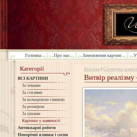
Головна
Про нас
Замовлення картин
У
Категорії
Реалізм
/
Сюжетна компо
Витвір реалізму 
ВСІ КАРТИНИ
За темами
За стилями
За кольоровою гаммою
За розміром
За цінами
Картини у наявності
Антикварні роботи
Новорічні ялинки і сосни