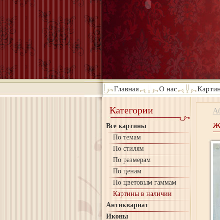
Главная
О нас
Картин
Категории
А
ж
Все картины
По темам
По стилям
По размерам
По ценам
По цветовым гаммам
Картины в наличии
Антиквариат
Иконы