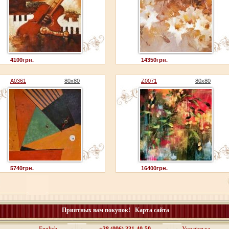
4100грн.
14350грн.
A0361
80x80
Z0071
80x80
5740грн.
16400грн.
Приятных вам покупок!
Карта сайта