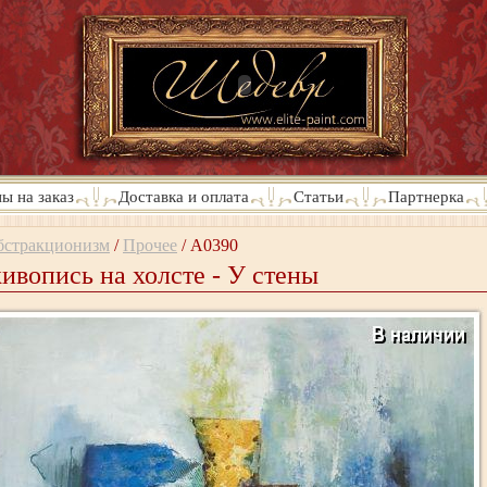
ы на заказ
Доставка и оплата
Статьи
Партнерка
бстракционизм
/
Прочее
/
A0390
ивопись на холсте - У стены