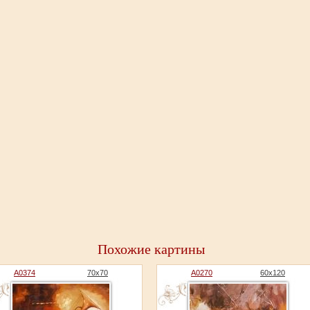
Похожие картины
A0374
70x70
A0270
60x120