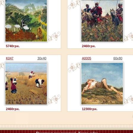
5740грн.
2460грн.
K047
30x40
A0005
60x80
2460грн.
12300грн.