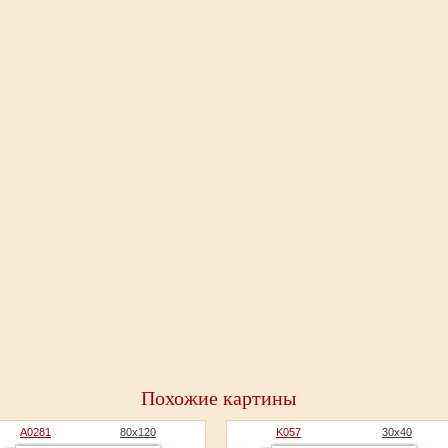
Похожие картины
A0281
80x120
K057
30x40