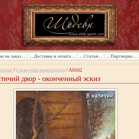
ы на заказ
Доставка и оплата
Статьи
Партнерка
арокко
/
Сюжетная композиция
/
A0162
тичий двор - оконченный эскиз