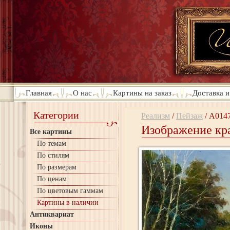
Главная
О нас
Картины на заказ
Доставка и
Категории
Реализм
/
Пейзаж
/
A014
Изображение кр
Все картины
По темам
По стилям
По размерам
По ценам
По цветовым гаммам
Картины в наличии
Антиквариат
Иконы