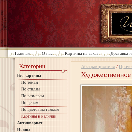
Главная
О нас
Картины на заказ
Доставка и
Категории
Абстракционизм
/
Проче
Художественное 
Все картины
По темам
По стилям
По размерам
По ценам
По цветовым гаммам
Картины в наличии
Антиквариат
Иконы