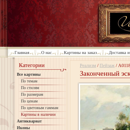
Главная
О нас
Картины на заказ
Доставка и
Категории
Реализм
/
Пейзаж
/
A011
Законченный эск
Все картины
По темам
По стилям
По размерам
По ценам
По цветовым гаммам
Картины в наличии
Антиквариат
Иконы