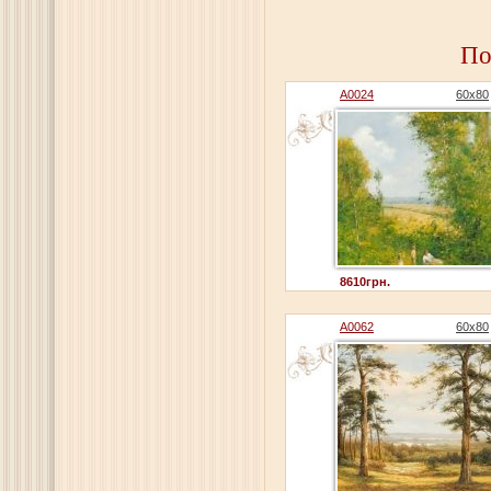
По
A0024
60x80
8610грн.
A0062
60x80