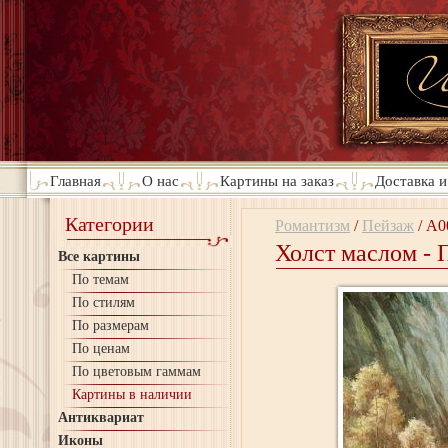
Главная
О нас
Картины на заказ
Доставка и
Категории
Романтизм
/
Пейзаж
/
A0
Холст маслом - 
Все картины
По темам
По стилям
По размерам
По ценам
По цветовым гаммам
Картины в наличии
Антиквариат
Иконы