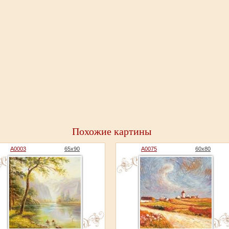
Похожие картины
A0003
65x90
A0075
60x80