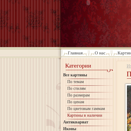
Главная
О нас
Картин
Категории
И
П
Все картины
По темам
По стилям
По размерам
По ценам
По цветовым гаммам
Картины в наличии
Антиквариат
Иконы