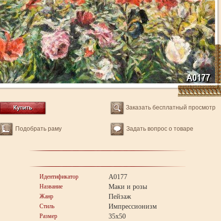
Заказать бесплатный просмотр
Подобрать раму
Задать вопрос о товаре
Идентификатор
A0177
Название
Маки и розы
Жанр
Пейзаж
Стиль
Импрессионизм
Размер
35x50