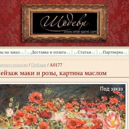
ы на заказ
Доставка и оплата
Статьи
Партнерка
мпрессионизм
/
Пейзаж
/
A0177
ейзаж маки и розы, картина маслом