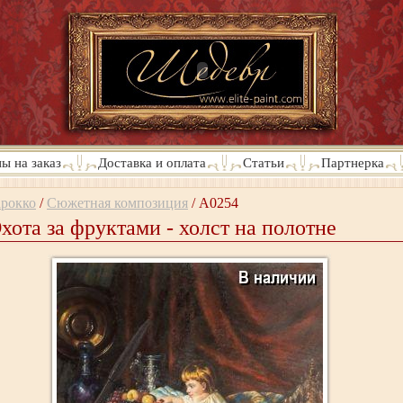
ы на заказ
Доставка и оплата
Статьи
Партнерка
арокко
/
Сюжетная композиция
/
A0254
хота за фруктами - холст на полотне