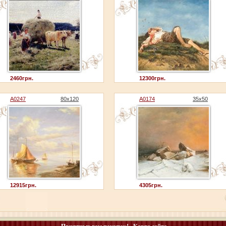
2460грн.
12300грн.
A0247
80x120
A0174
35x50
12915грн.
4305грн.