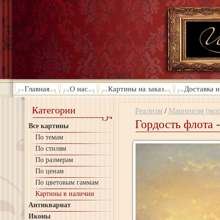
Главная
О нас
Картины на заказ
Доставка и
Категории
Реализм
/
Маринизм (мор
Гордость флота 
Все картины
По темам
По стилям
По размерам
По ценам
По цветовым гаммам
Картины в наличии
Антиквариат
Иконы