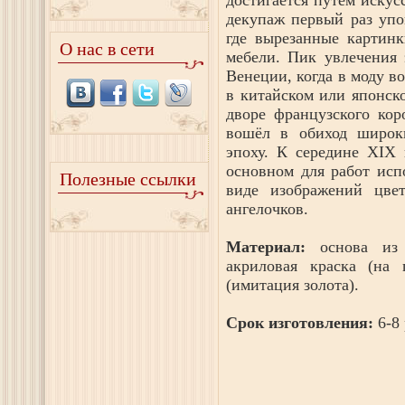
достигается путем искус
декупаж первый раз упо
где вырезанные картинк
О нас в сети
мебели. Пик увлечения 
Венеции, когда в моду в
в китайском или японск
дворе французского ко
вошёл в обиход широк
эпоху. К середине XIX 
основном для работ исп
Полезные ссылки
виде изображений цвет
ангелочков.
Материал:
основа из 
акриловая краска (на 
(имитация золота).
Срок изготовления:
6-8