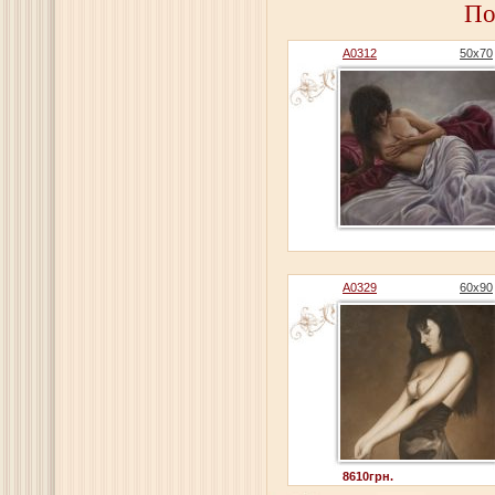
По
A0312
50x70
A0329
60x90
8610грн.