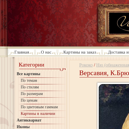
Главная
О нас
Картины на заказ
Доставка и
Категории
Рококо
/
Ню (обнаженная
Версавия, К.Брю
Все картины
По темам
По стилям
По размерам
По ценам
По цветовым гаммам
Картины в наличии
Антиквариат
Иконы