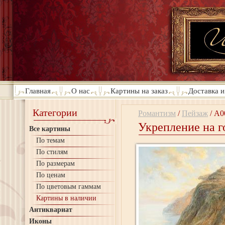
Главная
О нас
Картины на заказ
Доставка и
Категории
Романтизм
/
Пейзаж
/
A0
Укрепление на г
Все картины
По темам
По стилям
По размерам
По ценам
По цветовым гаммам
Картины в наличии
Антиквариат
Иконы