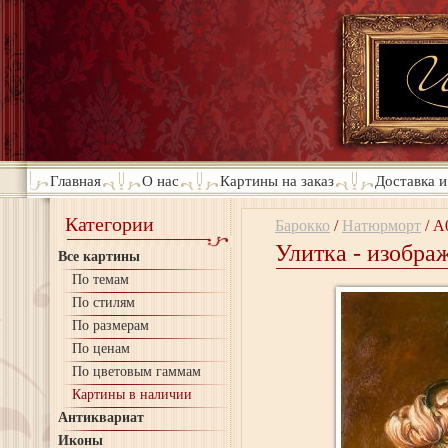
Главная
О нас
Картины на заказ
Доставка и
Категории
Барокко
/
Натюрморт
/
A
Улитка - изобра
Все картины
По темам
По стилям
По размерам
По ценам
По цветовым гаммам
Картины в наличии
Антиквариат
Иконы