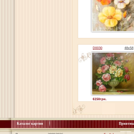
D0030
48x58
6150грн.
Каталог картин
Приятны