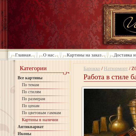
Главная
О нас
Картины на заказ
Доставка и
Категории
Барокко
/
Натюрморт
/
Z
Работа в стиле 
Все картины
По темам
По стилям
По размерам
По ценам
По цветовым гаммам
Картины в наличии
Антиквариат
Иконы