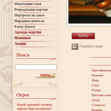
Новогодние елки
Репродукции картин
Портреты на заказ
Народные ремесла
Рамы (багет)
Аренда картин
Новинки
Акции
Подобрать раму
Поиск
Идентификато
Название
Жанр
Стиль
Размер
Опрос
Цветовая гамм
Автор
Какой ценовой сегмент
Стоимость
картин Вам интересен?
Наличие