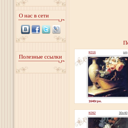
О нас в сети
П
K016
sm
Полезные ссылки
1640грн.
K092
30x40