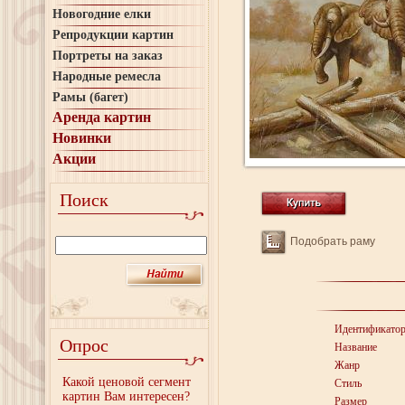
Новогодние елки
Репродукции картин
Портреты на заказ
Народные ремесла
Рамы (багет)
Аренда картин
Новинки
Акции
Поиск
Подобрать раму
Идентификато
Опрос
Название
Жанр
Какой ценовой сегмент
Стиль
картин Вам интересен?
Размер