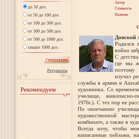
Автор
до 50 дол.
Стоимость
Наличие
от 50 до 100 дол.
от 100 до 300 дол.
от 300 до 500 дол.
Донской 
от 500 до 1000 дол.
Родился 
свыше 1000 дол.
война заб
С детства
где мы ж
поэтому 
Результаты
изучал ре
службы в армии в Ашхаб
Рекомендуем
художника. Со временем
училище, живописно-пе
1976г.). С тех пор не ра
По окончанию училища 
художественной масте
комбинате, а также в ху
Всегда хочу, чтобы мо
написанные пейзажи, н