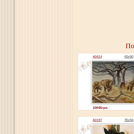
По
A0414
65x90
10045грн.
A0197
35x50