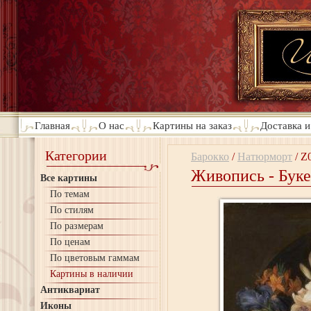
Главная
О нас
Картины на заказ
Доставка и
Категории
Барокко
/
Натюрморт
/
Z
Живопись - Буке
Все картины
По темам
По стилям
По размерам
По ценам
По цветовым гаммам
Картины в наличии
Антиквариат
Иконы