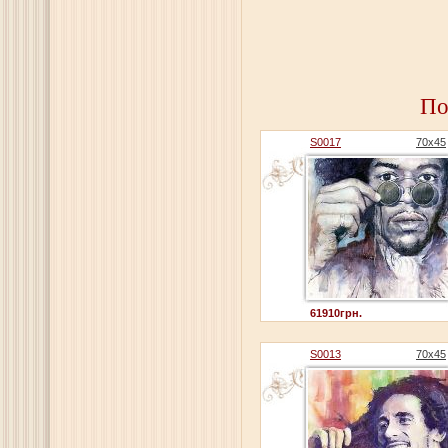
По
S0017
70х45
61910грн.
S0013
70х45