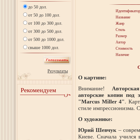
до 50 дол.
Идентификато
от 50 до 100 дол.
Название
от 100 до 300 дол.
Жанр
Стиль
от 300 до 500 дол.
Размер
от 500 до 1000 дол.
Автор
свыше 1000 дол.
Стоимость
Наличие
Результаты
О картине:
Внимание!
Авторска
Рекомендуем
авторские копии под з
"Marcus Miller 4"
. Кар
стиле импрессионизма. С
О художнике:
Юрий Шевчук
– соврем
Киеве. Сначала учился 