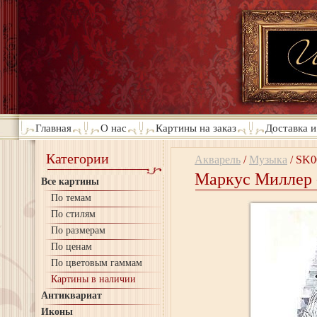
Главная
О нас
Картины на заказ
Доставка и
Категории
Акварель
/
Музыка
/
SK0
Маркус Миллер 
Все картины
По темам
По стилям
По размерам
По ценам
По цветовым гаммам
Картины в наличии
Антиквариат
Иконы