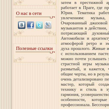
затем в престижной а
работает в Праге, где 
Юрия. Тематика работ
О нас в сети
увлечениям: музыка,
Очарованный джазовой
музыкантов в действии,
потрясающий духовны
Автомобили и архитект
атмосферой ретро и э
Полезные ссылки
духа прошлого. Живые 
с использованием пасте
можно почти услышать з
страстной игры музык
размытый, и кажется, 
общие черты, но в резуль
очень детализировано п
мастер, который созд
технику и стиль в ху
гармония, усовершенств
особенности, котор
профессионала. Бесспорн