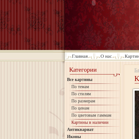
Главная
О нас
Картин
Категории
Б
К
Все картины
По темам
По стилям
По размерам
По ценам
По цветовым гаммам
Картины в наличии
Антиквариат
Иконы