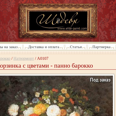
ы на заказ
Доставка и оплата
Статьи
Партнерка
арокко
/
Натюрморт
/
A0107
орзинка с цветами - панно барокко