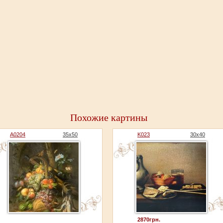
Похожие картины
A0204
35x50
K023
30x40
2870грн.