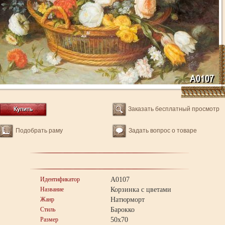
Заказать бесплатный просмотр
Подобрать раму
Задать вопрос о товаре
Идентификатор
A0107
Название
Корзинка с цветами
Жанр
Натюрморт
Стиль
Барокко
Размер
50x70