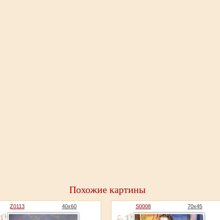
Похожие картины
Z0113
40x60
S0008
70х45