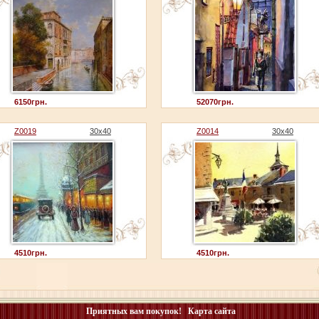
6150грн.
52070грн.
Z0019
30x40
Z0014
30x40
4510грн.
4510грн.
Приятных вам покупок!
Карта сайта