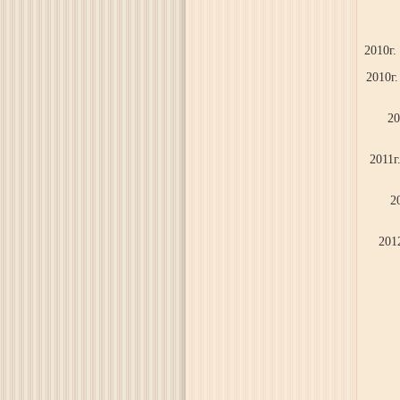
2010г.
2010г
20
2011г
2
201