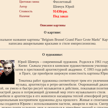
Цветовая гамма
Фиолетовый
Автор
Шевчук Юрий
Стоимость
91430
грн.
Наличие
Под заказ
Описание картины
О картине:
нальное название картины "Belgium Brussel Grand Place Grote Markt" Кар
написана акварельными красками в стиле импрессионизма.
О художнике:
Юрий Шевчук – современный художник. Родился в 1961 год
Киеве. Сначала учился в киевском художественном училище,
затем в престижной архитектурной академии. С 1993 года рабо
в Праге, где приобрели широкую известность картины Юри
Тематика работ художника соответствует трем его увлечения
музыка, архитектура и ретро-автомобили. Очарованный джаз
ой, он умело и быстро рисует музыкантов в действии, показывая позити
настрой джаза и потрясающий духовный мир этого музыкального стиля.
мобили и архитектура в его живописи насыщены теплой атмосферой рет
циональным восприятием художника духа прошлого. Живые и спонтанн
ны создаются Юрием с использованием пастели, акварели и масла. Смотр
, можно почти услышать звук и окунуться в атмосферу эмоций и страстн