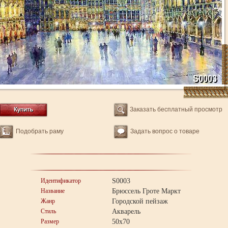
Заказать бесплатный просмотр
Подобрать раму
Задать вопрос о товаре
Идентификатор
S0003
Название
Брюссель Гроте Маркт
Жанр
Городской пейзаж
Стиль
Акварель
Размер
50x70