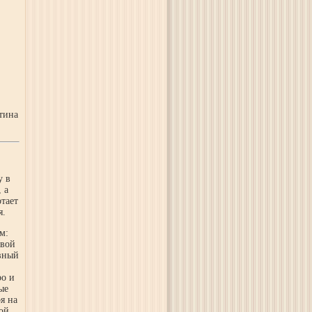
тина
у в
 а
тает
я.
м:
овой
вный
ро и
ые
я на
ой