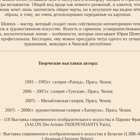
гры музыкантов. Общий вид вроде как немного размытый, и кажется, что
жник хочет лишь запечатлеть общие черты, но в результате мы видим чёт
образы, к тому, же очень детализировано переданные на картинах.
Шевчук – мастер, который создает свою собственную неповторимую тех
иль в художественном искусстве. Ясность и гармония, усовершенствован
а, восхитительные линии – особенности, которые описывают Юрия Шевч
 профессионала. Бесспорно, ему можно присудить титул одного из лучш
художников, живущих в Чешской республике.
Творческие выставки автора:
1993 – 1995гг. галерея «Рапид», Прага, Чехия;
2006 – 2007гг. галерея «Тунская», Прага, Чехия;
2007г. – Михайловская галерея, Прага, Чехия;
2007г. – 2008гг. художественная галерея «Лаперуза», Прага, Чехия;
. – 118 Выставка современного изобразительного искусства в Париже Фр
(SALON Des Artistes INDEPENDANTS Paris);
г. Выставка современного изобразительного искусства в Бельгии (LIBR-
Libramont-Chevigny Belgie);