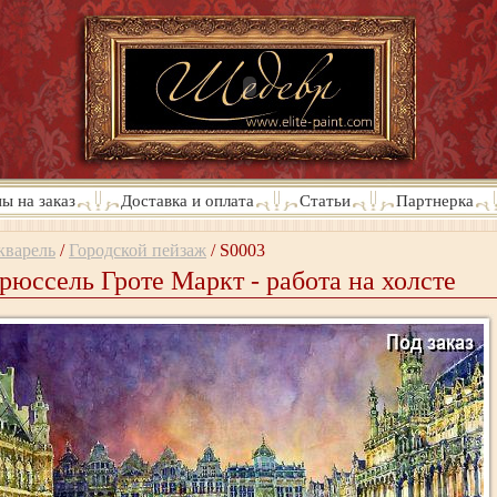
ы на заказ
Доставка и оплата
Статьи
Партнерка
кварель
/
Городской пейзаж
/
S0003
рюссель Гроте Маркт - работа на холсте