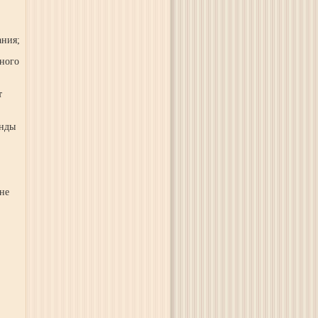
ания;
нного
т
енды
не