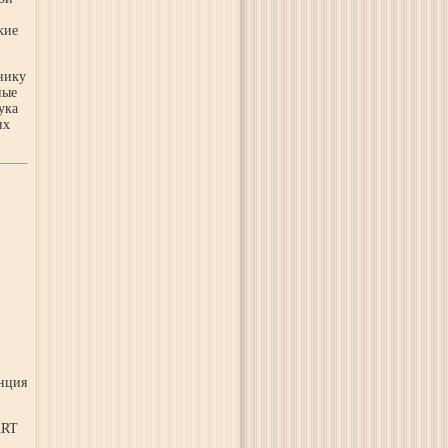
кие
нику
ные
ука
их
анция
ART