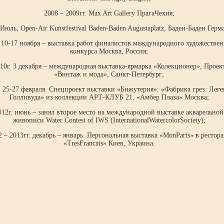
2008 – 2009гг. Max Art Gallery ПрагаЧехия;
 Июль, Open-Air Kunstfestival Baden-Baden Augustaplatz, Баден-Баден Герм
. 10-17 ноября – выставка работ финалистов международного художестве
конкурса Москва, Россия;
10г. 3 декабря – международная выставка-ярмарка «Колекционер», Проек
«Винтаж и мода», Санкт-Петербург;
. 25-27 февраля. Спецпроект выставки «Бижутерия»: «Фабрика грез: Лег
Голливуда» из коллекции АРТ-КЛУБ 21, «Амбер Плаза» Москва;
012г. июнь – занял второе место на международной выставке акварельной
живописи Water Contest of IWS (InternationalWatercolorSociety);
2 – 2013гг. декабрь – январь. Персональная выставка «MonParis» в рестора
«TresFrancais» Киев, Украина.