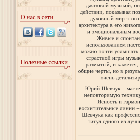
джазовой музыкой, он
действии, показывая по
О нас в сети
духовный мир этого
архитектура в его живо
и эмоциональным вос
Живые и спонтан
использованием пасте
можно почти услышать з
страстной игры музык
Полезные ссылки
размытый, и кажется,
общие черты, но в резуль
очень детализи
Юрий Шевчук – мастер
неповторимую технику
Ясность и гармо
восхитительные линии –
Шевчука как профессио
титул одного из луч