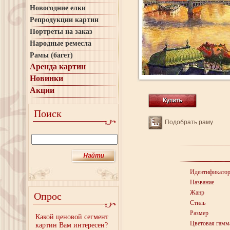
Новогодние елки
Репродукции картин
Портреты на заказ
Народные ремесла
Рамы (багет)
Аренда картин
Новинки
Акции
Поиск
Подобрать раму
Идентификато
Название
Жанр
Опрос
Стиль
Размер
Какой ценовой сегмент
Цветовая гамм
картин Вам интересен?