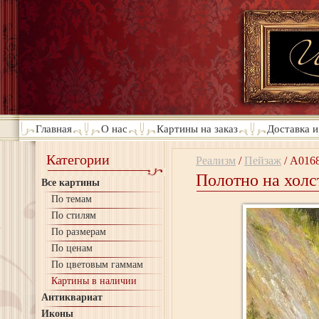
Главная
О нас
Картины на заказ
Доставка и
Категории
Реализм
/
Пейзаж
/
A016
Полотно на холс
Все картины
По темам
По стилям
По размерам
По ценам
По цветовым гаммам
Картины в наличии
Антиквариат
Иконы