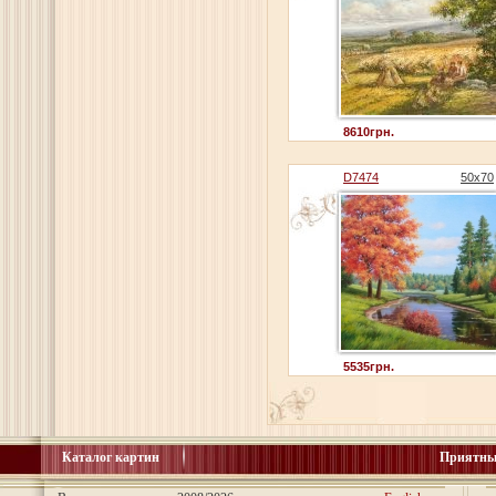
8610грн.
D7474
50x70
5535грн.
Каталог картин
Приятны