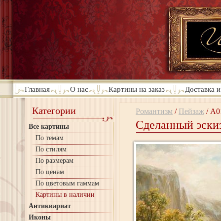
Главная
О нас
Картины на заказ
Доставка и
Категории
Романтизм
/
Пейзаж
/
A0
Сделанный эскиз
Все картины
По темам
По стилям
По размерам
По ценам
По цветовым гаммам
Картины в наличии
Антиквариат
Иконы