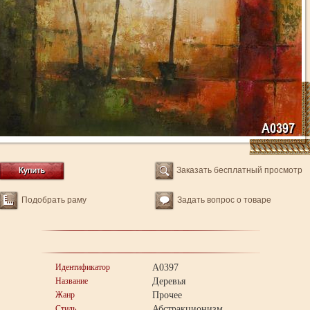
Заказать бесплатный просмотр
Подобрать раму
Задать вопрос о товаре
Идентификатор
A0397
Название
Деревья
Жанр
Прочее
Стиль
Абстракционизм