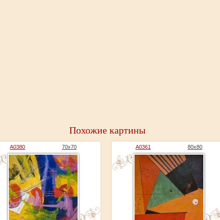
Похожие картины
A0380
70x70
A0361
80x80