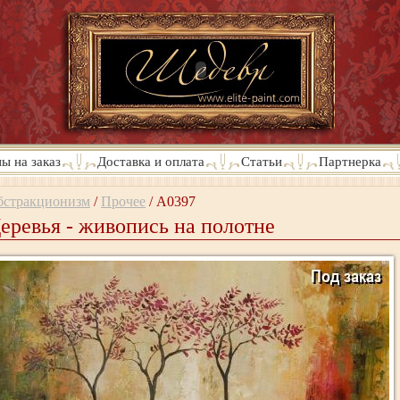
ы на заказ
Доставка и оплата
Статьи
Партнерка
бстракционизм
/
Прочее
/
A0397
еревья - живопись на полотне