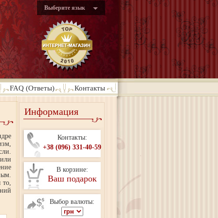
Выберите язык
FAQ (Ответы)
Контакты
Информация
ндре
Контакты:
изм,
+38 (096) 331-40-59
сли.
 или
ение
В корзине:
ным.
Ваш подарок
 то,
аний
Выбор валюты: