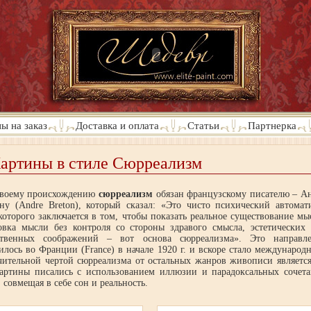
ы на заказ
Доставка и оплата
Статьи
Партнерка
артины в стиле Сюрреализм
воему происхождению
сюрреализм
обязан французскому писателю – А
ну (Andre Breton), который сказал: «Это чисто психический автомат
которого заключается в том, чтобы показать реальное существование мы
овка мысли без контроля со стороны здравого смысла, эстетических
ственных соображений – вот основа сюрреализма». Это направл
илось во Франции (France) в начале 1920 г. и вскоре стало международ
ительной чертой сюрреализма от остальных жанров живописи является
картины писались с использованием иллюзии и парадоксальных сочет
 совмещая в себе сон и реальность.