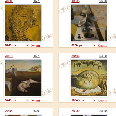
A0300
50x70
A0305
50x70
5740грн.
Купить
8200грн.
Купить
A0311
50x70
A0406
65x90
5740грн.
Купить
10045грн.
Купить
A0409
65x90
Z0039
30x40