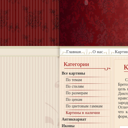
Главная
О нас
Картин
Категории
К
Все картины
По темам
С
Брето
По стилям
цель 
По размерам
Дикт
нрав
По ценам
зарод
По цветовым гаммам
Отлич
что 
Картины в наличии
форм,
Антиквариат
Иконы