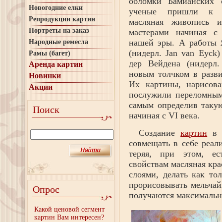
обломки Бамианских 
Новогодние елки
ученые пришли к в
Репродукции картин
масляная живопись ис
Портреты на заказ
мастерами начиная с
нашей эры. А работы 
Народные ремесла
(нидерл. Jan van Eyck)
Рамы (багет)
дер Вейдена (нидерл.
Аренда картин
новым толчком в разв
Новинки
Их картины, нарисова
Акции
послужили переломным
самым определив таку
Поиск
начиная с VI века.
Создание
картин
в д
совмещать в себе реал
теряя, при этом, ес
свойствам масляная кра
слоями, делать как то
прорисовывать мельчай
Опрос
получаются максимальн
Какой ценовой сегмент
картин Вам интересен?