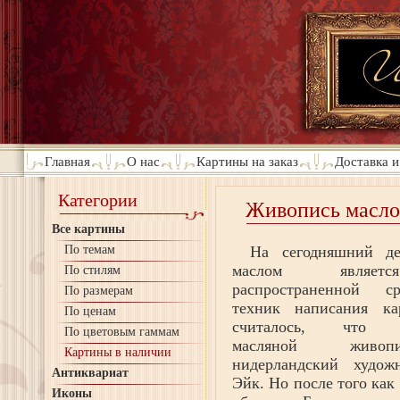
Главная
О нас
Картины на заказ
Доставка и
Категории
Живопись масл
Все картины
По темам
На сегодняшний д
маслом являет
По стилям
распространенной с
По размерам
техник написания ка
По ценам
считалось, что пр
По цветовым гаммам
масляной живо
Картины в наличии
нидерландский худо
Антиквариат
Эйк. Но после того как
Иконы