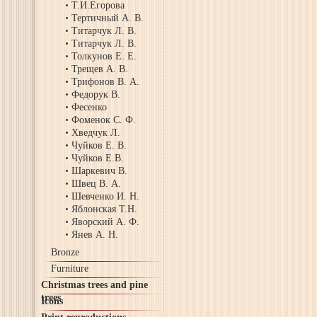
Т.И.Егорова
Тертичный А. В.
Титарчук Л. В.
Титарчук Л. В.
Толкунов Е. Е.
Трещев А. В.
Трифонов В. А.
Федорук В.
Фесенко
Фоменок С. Ф.
Хведчук Л.
Чуйков Е. В.
Чуйков Е.В.
Шаркевич В.
Швец В. А.
Шевченко И. Н.
Яблонская Т.Н.
Яворский А. Ф.
Янев А. Н.
Bronze
Furniture
Christmas trees and pine
trees
Icons