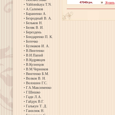
47040грн.
Купить
Yablonskaya T.N.
А.Салимов
Бараненко А.
Безродный В. А.
Бельков Н.
Беляк В. И.
Берездень
Бондаренко П. К.
Ботечко
Бузмаков И. А.
В.Винтенко
В.И.Папий
В.Кудрявцев
В.Кузнецов
В.М.Черников
Винтенко Б.М.
Волков В. Н.
Волошин Г.С.
Г.А.Максименко
Г.Шишко
Гади Л.А.
Гайдук В.Г.
Галькун Т. Д.
Ганилюк Н.