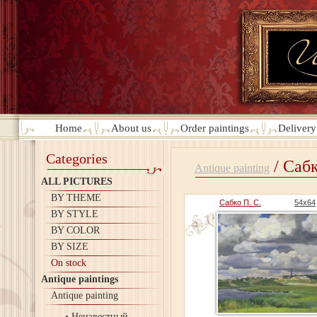
Home
About us
Order paintings
Deliver
Categories
/ Сабк
Antique painting
ALL PICTURES
BY THEME
Сабко П. С.
54х64
BY STYLE
BY COLOR
BY SIZE
On stock
Antique paintings
Antique painting
Неизвестный