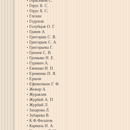
Герасимов С.
Герус Б. С.
Герус Б. С.
Глезин
Годунов
Голубцов О. Г.
Грачев А.
Григораш С. В.
Григорьев С. А.
Григорьева Г.
Гринев С. В.
Громыко Н. Е.
Гуревич А.
Евченко И. П.
Еременко П. Я.
Ершов
Ефимочкин Г. Ф.
Жежер А.
Журавлев
Журбий А. П.
Журбий Л.
Захарова Л.
Зубарева В.
К.Ф.Филатов
Кармазь Н. А.