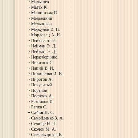
Малышев
Матех К.
Машинская С.
Медвецкий
Мельников
Меркулов В. Н.
Мордовец А. Н.
Неизвестный
Нейман Э. Д.
Нейман Э. Д.
Неразборчиво
Никитюк С.
Папий В. И.
Пилипенко И. В.
Пирогов А.
Покулитый
Портной
Постоюк А.
Резников В.
Репка С.
Сабко П. С.
Самойленко З. А.
Селище И. П.
Скочок М. А.
Стекольщиков В.