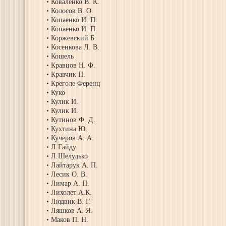
Коваленко В. К.
Колосов В. О.
Копаенко И. П.
Копаенко И. П.
Коржевский Б.
Косенкова Л. В.
Кошель
Кравцов Н. Ф.
Кравчик П.
Креголе Ференц
Куко
Кулик И.
Кулик И.
Кутинов Ф. Д.
Кухтина Ю.
Кучеров А. А.
Л.Гайду
Л.Шелудько
Лайтарук А. П.
Лесик О. В.
Лимар А. П.
Лихолет А.К.
Людвик В. Г.
Ляшков А. Я.
Маков П. Н.