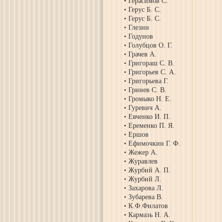
Герасимов С.
Герус Б. С.
Герус Б. С.
Глезин
Годунов
Голубцов О. Г.
Грачев А.
Григораш С. В.
Григорьев С. А.
Григорьева Г.
Гринев С. В.
Громыко Н. Е.
Гуревич А.
Евченко И. П.
Еременко П. Я.
Ершов
Ефимочкин Г. Ф.
Жежер А.
Журавлев
Журбий А. П.
Журбий Л.
Захарова Л.
Зубарева В.
К.Ф.Филатов
Кармазь Н. А.