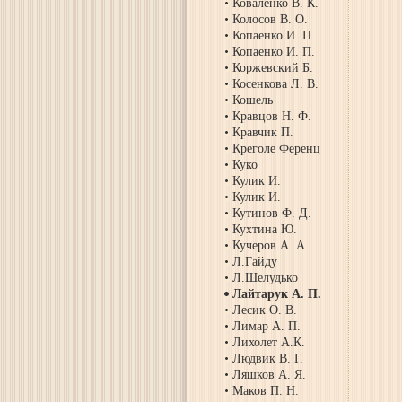
Коваленко В. К.
Колосов В. О.
Копаенко И. П.
Копаенко И. П.
Коржевский Б.
Косенкова Л. В.
Кошель
Кравцов Н. Ф.
Кравчик П.
Креголе Ференц
Куко
Кулик И.
Кулик И.
Кутинов Ф. Д.
Кухтина Ю.
Кучеров А. А.
Л.Гайду
Л.Шелудько
Лайтарук А. П.
Лесик О. В.
Лимар А. П.
Лихолет А.К.
Людвик В. Г.
Ляшков А. Я.
Маков П. Н.