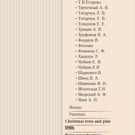
Т.И.Егорова
Тертичный А. В.
Титарчук Л. В.
Титарчук Л. В.
Толкунов Е. Е.
Трещев А. В.
Трифонов В. А.
Федорук В.
Фесенко
Фоменок С. Ф.
Хведчук Л.
Чуйков Е. В.
Чуйков Е.В.
Шаркевич В.
Швец В. А.
Шевченко И. Н.
Яблонская Т.Н.
Яворский А. Ф.
Янев А. Н.
Bronze
Furniture
Christmas trees and pine
trees
Icons