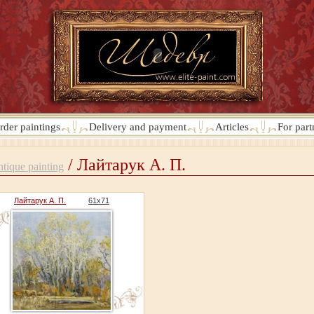
rder paintings
Delivery and payment
Articles
For part
/ Лайтарук А. П.
tique painting
Лайтарук А. П.
61х71