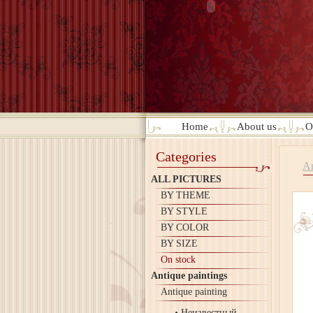
Home
About us
O
Categories
An
ALL PICTURES
BY THEME
BY STYLE
BY COLOR
BY SIZE
On stock
Antique paintings
Antique painting
Неизвестный