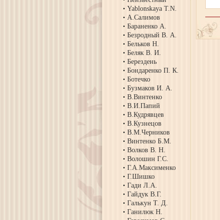
Yablonskaya T.N.
А.Салимов
Бараненко А.
Безродный В. А.
Бельков Н.
Беляк В. И.
Берездень
Бондаренко П. К.
Ботечко
Бузмаков И. А.
В.Винтенко
В.И.Папий
В.Кудрявцев
В.Кузнецов
В.М.Черников
Винтенко Б.М.
Волков В. Н.
Волошин Г.С.
Г.А.Максименко
Г.Шишко
Гади Л.А.
Гайдук В.Г.
Галькун Т. Д.
Ганилюк Н.