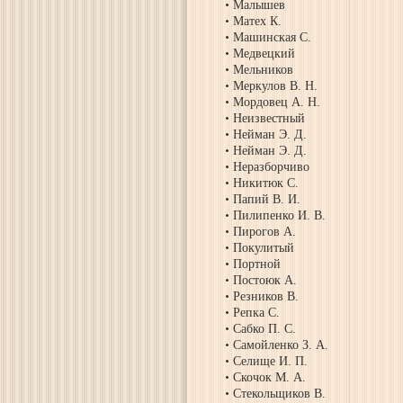
Малышев
Матех К.
Машинская С.
Медвецкий
Мельников
Меркулов В. Н.
Мордовец А. Н.
Неизвестный
Нейман Э. Д.
Нейман Э. Д.
Неразборчиво
Никитюк С.
Папий В. И.
Пилипенко И. В.
Пирогов А.
Покулитый
Портной
Постоюк А.
Резников В.
Репка С.
Сабко П. С.
Самойленко З. А.
Селище И. П.
Скочок М. А.
Стекольщиков В.