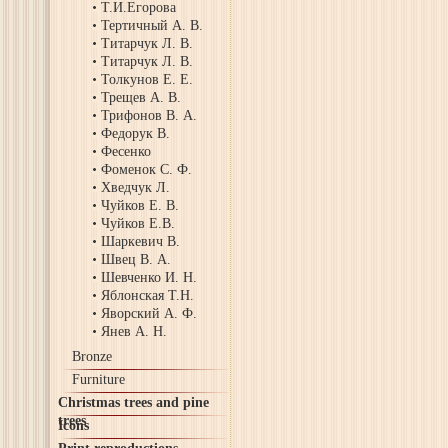
Т.И.Егорова
Тертичный А. В.
Титарчук Л. В.
Титарчук Л. В.
Толкунов Е. Е.
Трещев А. В.
Трифонов В. А.
Федорук В.
Фесенко
Фоменок С. Ф.
Хведчук Л.
Чуйков Е. В.
Чуйков Е.В.
Шаркевич В.
Швец В. А.
Шевченко И. Н.
Яблонская Т.Н.
Яворский А. Ф.
Янев А. Н.
Bronze
Furniture
Christmas trees and pine
trees
Icons