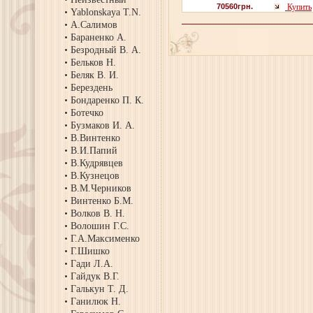
70560грн.
Купить
Yablonskaya T.N.
А.Салимов
Бараненко А.
Безродный В. А.
Бельков Н.
Беляк В. И.
Берездень
Бондаренко П. К.
Ботечко
Бузмаков И. А.
В.Винтенко
В.И.Папий
В.Кудрявцев
В.Кузнецов
В.М.Черников
Винтенко Б.М.
Волков В. Н.
Волошин Г.С.
Г.А.Максименко
Г.Шишко
Гади Л.А.
Гайдук В.Г.
Галькун Т. Д.
Ганилюк Н.