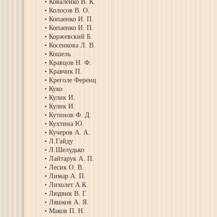
Коваленко В. К.
Колосов В. О.
Копаенко И. П.
Копаенко И. П.
Коржевский Б.
Косенкова Л. В.
Кошель
Кравцов Н. Ф.
Кравчик П.
Креголе Ференц
Куко
Кулик И.
Кулик И.
Кутинов Ф. Д.
Кухтина Ю.
Кучеров А. А.
Л.Гайду
Л.Шелудько
Лайтарук А. П.
Лесик О. В.
Лимар А. П.
Лихолет А.К.
Людвик В. Г.
Ляшков А. Я.
Маков П. Н.