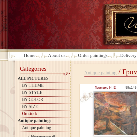
Home
About us
Order paintings
Deliver
Categories
/ Гром
Antique painting
ALL PICTURES
BY THEME
Громыко Н. Е.
99х149
BY STYLE
BY COLOR
BY SIZE
On stock
Antique paintings
Antique painting
Неизвестный