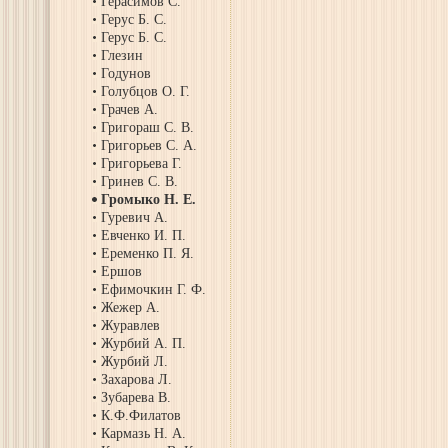
Герасимов С.
Герус Б. С.
Герус Б. С.
Глезин
Годунов
Голубцов О. Г.
Грачев А.
Григораш С. В.
Григорьев С. А.
Григорьева Г.
Гринев С. В.
Громыко Н. Е.
Гуревич А.
Евченко И. П.
Еременко П. Я.
Ершов
Ефимочкин Г. Ф.
Жежер А.
Журавлев
Журбий А. П.
Журбий Л.
Захарова Л.
Зубарева В.
К.Ф.Филатов
Кармазь Н. А.