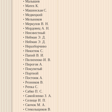
Малышев
Матех К.
Машинская С.
Медвецкий
Мельников
Меркулов В. Н.
Мордовец А. Н.
Неизвестный
Нейман Э. Д.
Нейман Э. Д.
Неразборчиво
Никитюк С.
Папий В. И.
Пилипенко И. В.
Пирогов А.
Покулитый
Портной
Постоюк А.
Резников В.
Репка С.
Сабко П. С.
Самойленко З. А.
Селище И. П.
Скочок М. А.
Стекольщиков В.