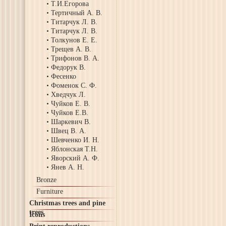
Т.И.Егорова
Тертичный А. В.
Титарчук Л. В.
Титарчук Л. В.
Толкунов Е. Е.
Трещев А. В.
Трифонов В. А.
Федорук В.
Фесенко
Фоменок С. Ф.
Хведчук Л.
Чуйков Е. В.
Чуйков Е.В.
Шаркевич В.
Швец В. А.
Шевченко И. Н.
Яблонская Т.Н.
Яворский А. Ф.
Янев А. Н.
Bronze
Furniture
Christmas trees and pine
trees
Icons