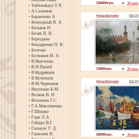
156800грн.
Купить
Yablonskaya T.N.
А.Салимов
Неразборчиво
50х70
Бараненко А.
Безродный В. А.
Бельков Н.
Беляк В. И.
Берездень
Бондаренко П. К.
Ботечко
Бузмаков И. А.
В.Винтенко
В.И.Папий
33600грн.
Купить
В.Кудрявцев
В.Кузнецов
Неразборчиво
50х70
В.М.Черников
Винтенко Б.М.
Волков В. Н.
Волошин Г.С.
Г.А.Максименко
Г.Шишко
Гади Л.А.
Гайдук В.Г.
Галькун Т. Д.
Ганилюк Н.
28000грн.
Купить