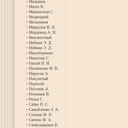
Малышев
Матех К.
Машинская С.
Медвецкий
Мельников
Меркулов В. Н.
Мордовец А. Н.
Неизвестный
Нейман Э. Д.
Нейман Э. Д.
Неразборчиво
Никитюк С.
Папий В. И.
Пилипенко И. В.
Пирогов А.
Покулитый
Портной
Постоюк А.
Резников В.
Репка С.
Сабко П. С.
Самойленко З. А.
Селище И. П.
Скочок М. А.
Стекольщиков В.