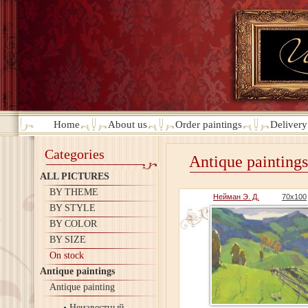
Home
About us
Order paintings
Deliver
Categories
Antique paintings
ALL PICTURES
BY THEME
Нейман Э. Д.
70х100
BY STYLE
BY COLOR
BY SIZE
On stock
Antique paintings
Antique painting
Неизвестный