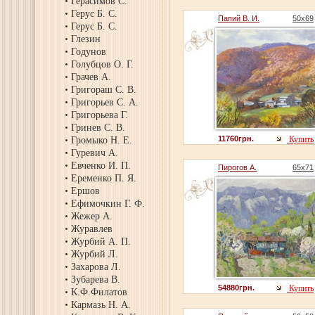
Герасимов С.
Герус Б. С.
Папий В. И.
50х69
Герус Б. С.
Глезин
Годунов
Голубцов О. Г.
Грачев А.
Григораш С. В.
Григорьев С. А.
Григорьева Г.
Гринев С. В.
11760грн.
Купить
Громыко Н. Е.
Гуревич А.
Евченко И. П.
Пирогов А.
65х71
Еременко П. Я.
Ершов
Ефимочкин Г. Ф.
Жежер А.
Журавлев
Журбий А. П.
Журбий Л.
Захарова Л.
Зубарева В.
54880грн.
Купить
К.Ф.Филатов
Кармазь Н. А.