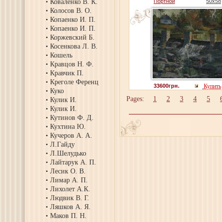
Коваленко В. К.
Портной
50х58
Колосов В. О.
Копаенко И. П.
Копаенко И. П.
Коржевский Б.
Косенкова Л. В.
Кошель
Кравцов Н. Ф.
Кравчик П.
Креголе Ференц
33600грн.
Купить
Куко
Pages:
1
2
3
4
5
Кулик И.
Кулик И.
Кутинов Ф. Д.
Кухтина Ю.
Кучеров А. А.
Л.Гайду
Л.Шелудько
Лайтарук А. П.
Лесик О. В.
Лимар А. П.
Лихолет А.К.
Людвик В. Г.
Ляшков А. Я.
Маков П. Н.