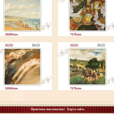
10250грн.
7175грн.
A0150
50x70
A0192
35x70
10250грн.
7175грн.
Приятных вам покупок!
Карта сайта