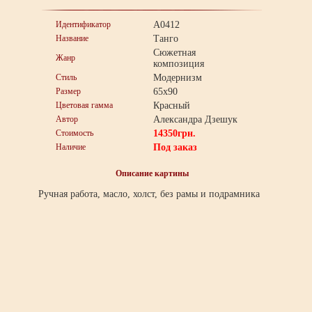
Идентификатор
A0412
Название
Танго
Сюжетная
Жанр
композиция
Стиль
Модернизм
Размер
65x90
Цветовая гамма
Красный
Автор
Александра Дзешук
Стоимость
14350
грн.
Наличие
Под заказ
Описание картины
Ручная работа, масло, холст, без рамы и подрамника