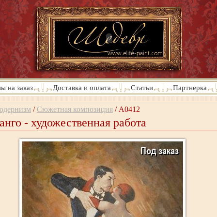
ы на заказ
Доставка и оплата
Статьи
Партнерка
одернизм
/
Сюжетная композиция
/
A0412
анго - художественная работа