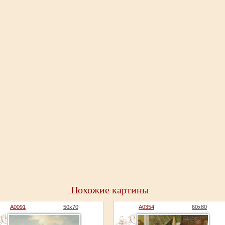
Похожие картины
A0091
50x70
A0354
60x80