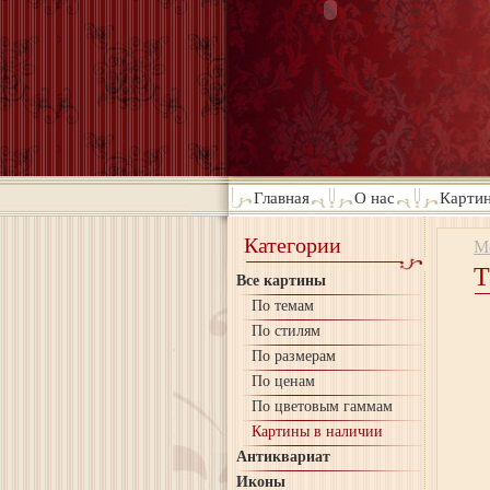
Главная
О нас
Картин
Категории
М
Т
Все картины
По темам
По стилям
По размерам
По ценам
По цветовым гаммам
Картины в наличии
Антиквариат
Иконы