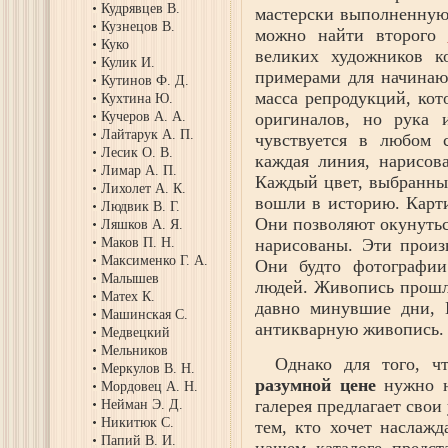
Кудрявцев В.
мастерски выполненную 
Кузнецов В.
можно найти второго
Куко
великих художников к
Кулик И.
примерами для начинаю
Кутинов Ф. Д.
масса репродукций, кот
Кухтина Ю.
Кучеров А. А.
оригиналов, но рука 
Лайтарук А. П.
чувствуется в любом 
Лесик О. В.
каждая линия, нарисов
Лимар А. П.
Каждый цвет, выбранный
Лихолет А. К.
вошли в историю. Карт
Людвик В. Г.
Они позволяют окунутьс
Ляшков А. Я.
Маков П. Н.
нарисованы. Эти произ
Максименко Г. А.
Они будто фотографии
Малышев
людей. Живопись прошло
Матех К.
давно минувшие дни, 
Машинская С.
антикварную живопись.
Медвецкий
Мельников
Однако для того, 
Меркулов В. Н.
разумной цене
нужно н
Мордовец А. Н.
галерея предлагает свои
Нейман Э. Д.
Никитюк С.
тем, кто хочет наслажд
Папий В. И.