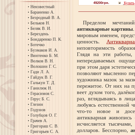
49200грн.
Купить
Неизвестный
Бараненко А.
Безродный В. А.
Пределом мечтаний
Бельков Н.
антикварные картины
Беляк В. И.
Берездень
мировым именем, предс
Бондаренко П. К.
ценность.
Антикварн
Ботечко
неповторимость образо
Бузмаков И. А.
Глядя на эти работы,
Винтенко Б. М.
непередаваемых ощуще
Волков В. Н.
при этом даря эстетиче
Волошин Г. С.
Гади Л. А.
позволяют мысленно пер
Гайдук В. Г.
художника мазок за маз
Галькун Т. Д.
пережитое. От них на п
Ганилюк Н.
веет духом того, далёк
Герасимов С.
раз, вглядываясь в лиц
Герус Б. С.
любуясь естественной ч
Глезин
Годунов
что-то новое и досе
Голубцов О. Г.
антикварная живопись 
Грачев А.
исчисляется тысячами,
Григораш С. В.
долларов. Бесспорно,
а
Григорьев С. А.