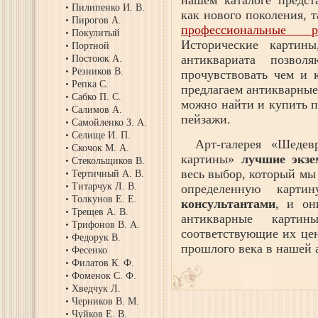
нашем каталоге предс
Пилипенко И. В.
как нового поколения, 
Пирогов А.
профессиональные р
Покулитый
Исторические картин
Портной
антиквариата позво
Постоюк А.
Резников В.
прочувствовать чем и
Репка С.
предлагаем антикварные
Сабко П. С.
можно найти и купить п
Салимов А.
пейзажи.
Самойленко З. А.
Селище И. П.
Арт-галерея «Шедев
Скочок М. А.
картины»
лучшие экз
Стекольщиков В.
весь выбор, который мы
Тертичный А. В.
Титарчук Л. В.
определенную карт
Толкунов Е. Е.
консультантами
, и он
Трещев А. В.
антикварные карти
Трифонов В. А.
соответствующие их це
Федорук В.
прошлого века в нашей а
Фесенко
Филатов К. Ф.
Фоменок С. Ф.
Хведчук Л.
Черников В. М.
Чуйков Е. В.