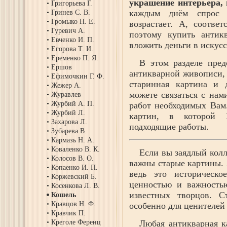
украшение интерьера, 
Григорьева Г.
каждым днём спрос н
Гринев С. В.
Громыко Н. Е.
возрастает. А, соотве
Гуревич А.
поэтому купить антик
Евченко И. П.
вложить деньги в искусс
Егорова Т. И.
Еременко П. Я.
В этом разделе пред
Ершов
антикварной живописи, 
Ефимочкин Г. Ф.
старинная картина и 
Жежер А.
можете связаться с нам
Журавлев
Журбий А. П.
работ необходимых Вам
Журбий Л.
картин, в которой В
Захарова Л.
подходящие работы.
Зубарева В.
Кармазь Н. А.
Коваленко В. К.
Если вы заядлый колл
Колосов В. О.
важны старые картины.
Копаенко И. П.
ведь это историческо
Коржевский Б.
ценностью и важность
Косенкова Л. В.
известных творцов. С
Кошель
Кравцов Н. Ф.
особенно для ценителей 
Кравчик П.
Креголе Ференц
Любая антикварная к