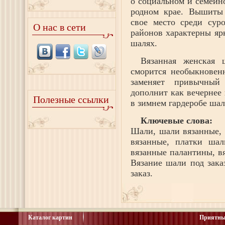
о социальном и семейн
родном крае. Вышиты
свое место среди сур
О нас в сети
районов характерны яр
шалях.
Вязанная женская 
сморится необыкновен
заменяет привычный
дополнит как вечернее 
Полезные ссылки
в зимнем гардеробе шал
Ключевые слова:
Шали, шали вязанные,
вязанные, платки шал
вязанные палантины, в
Вязание шали под зака
заказ.
Каталог картин
Приятны