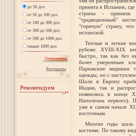
там он распространилс
принята в Испании, где
до 50 дол.
страны - приняли 
от 50 до 100 дол.
"традиционный" кост
от 100 до 300 дол.
"горячую" страну, что
от 300 до 500 дол.
испанской.
от 500 до 1000 дол.
Теплые и легкие во
свыше 1000 дол.
рубеже XVIII-XIX ве
быстро, так как без н
более умеренным кл
Парижские модники т
Результаты
одежды, но с наступлен
Шали в Европу прибы
Рекомендуем
Индии, так и распрос
появились в конце XV
Наполеона первого). 
уже в самом начале XI
восточным.
Многие годы шаль 
костюме. По такому ви