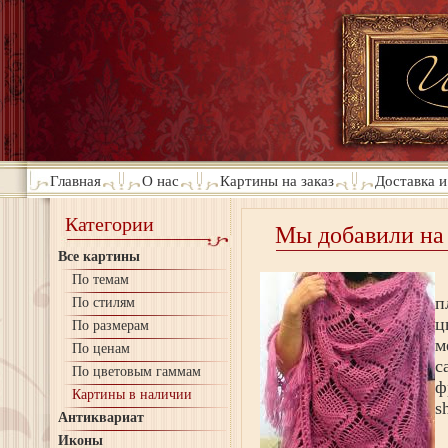
Главная
О нас
Картины на заказ
Доставка и
Категории
Мы добавили на 
Все картины
По темам
п
По стилям
ц
По размерам
м
По ценам
с
По цветовым гаммам
ф
Картины в наличии
s
Антиквариат
Иконы