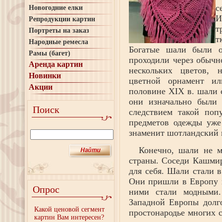
с
Новогодние елки
И
Репродукции картин
т
Портреты на заказ
т
Народные ремесла
Богатые шали были оч
Рамы (багет)
проходили через обычн
Аренда картин
нескольких цветов, 
Новинки
цветной орнамент и
Акции
половине XIX в. шали 
они изначально были 
Поиск
следствием такой поп
предметов одежды уже
знаменит шотландский 
Конечно, шали не м
страны. Соседи Кашмир
для себя. Шали стали 
Они пришли в Европу в
Опрос
ними стали модными.
Западной Европы долго
Какой ценовой сегмент
простонародье многих 
картин Вам интересен?