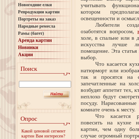
учитывать функцион
Новогодние елки
котором предполаг
Репродукции картин
освещенности и осмысл
Портреты на заказ
Любители созд
Народные ремесла
озаботятся вопросом,
Рамы (багет)
холе, в спальне или в 
Аренда картин
искусства лучше л
Новинки
помещение. Эта статья 
Акции
выбор.
Что касается кух
Поиск
натюрморт или изобра
так и просятся на 
запечатленные на холс
возбудят аппетит тех, к
неплохо будут смотре
посуду. Нарисованные
комнате очень к месту.
Что касается 
Опрос
повесить на кухне н
картин, чем одну бо
Какой ценовой сегмент
случае огромный портр
картин Вам интересен?