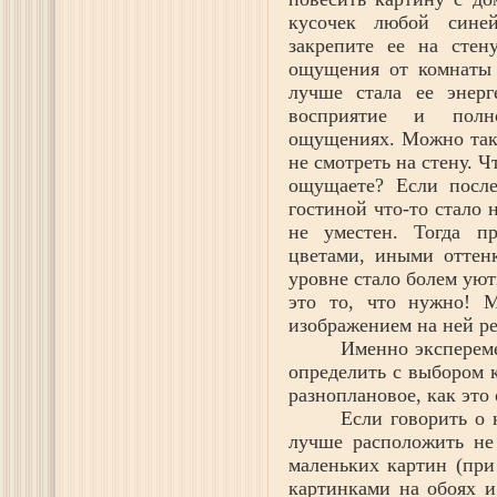
кусочек любой сине
закрепите ее на стен
ощущения от комнаты 
лучше стала ее энерг
восприятие и полн
ощущениях. Можно так 
не смотреть на стену. Ч
ощущаете? Если после
гостиной что-то стало н
не уместен. Тогда п
цветами, иными оттен
уровне стало болем уют
это то, что нужно! М
изображением на ней ре
Именно экспереме
определить с выбором 
разноплановое, как это
Если говорить о 
лучше расположить не 
маленьких картин (при
картинками на обоях и