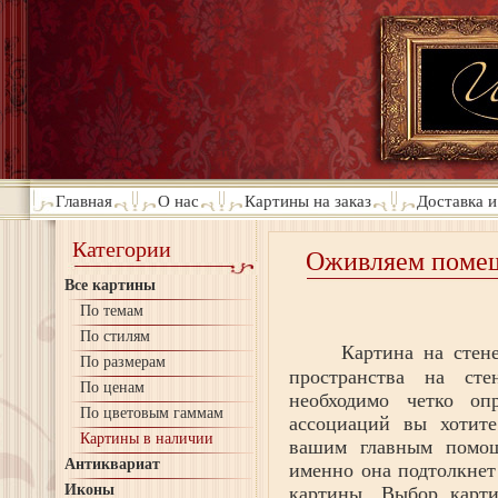
Главная
О нас
Картины на заказ
Доставка и
Категории
Оживляем помещ
Все картины
По темам
По стилям
Картина на стене
По размерам
пространства на ст
По ценам
необходимо четко о
По цветовым гаммам
ассоциаций вы хотите
Картины в наличии
вашим главным помощ
Антиквариат
именно она подтолкнет
Иконы
картины. Выбор карти