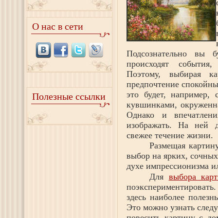
О нас в сети
Подсознательно вы 
происходят события
Поэтому, выбирая к
предпочтение спокойн
это будет, например,
Полезные ссылки
кувшинками, окруженн
Однако и впечатлен
изображать. На ней д
свежее течение жизни.
Размещая картину
выбор на ярких, сочны
духе импрессионизма ил
Для
выбора кар
поэкспериментировать
здесь наиболее полезн
Это можно узнать след
повесить картину с до