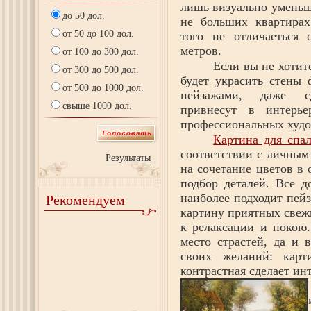
лишь визуально уменьш
до 50 дол.
не больших квартирах
от 50 до 100 дол.
того не отличаеться 
метров.
от 100 до 300 дол.
Если вы не хотит
от 300 до 500 дол.
будет украсить стены
от 500 до 1000 дол.
пейзажами, даже сд
свыше 1000 дол.
привнесут в интерь
профессиональных худ
Картина для спа
соответствии с личным
Результаты
на сочетание цветов в
подбор деталей. Все 
наиболее подходит пейз
Рекомендуем
картину приятных свежи
к релаксации и покою.
место страстей, да и 
своих желаний: карт
контрастная сделает и