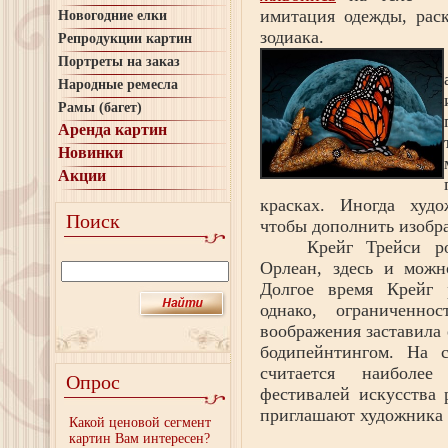
имитация одежды, рас
Новогодние елки
зодиака.
Репродукции картин
Портреты на заказ
Народные ремесла
Рамы (багет)
Аренда картин
Новинки
Акции
красках. Иногда худ
Поиск
чтобы дополнить изобра
Крейг Трейси р
Орлеан, здесь и можн
Долгое время Крейг 
однако, ограниченн
воображения заставила 
бодипейнтингом. На с
считается наиболее
Опрос
фестивалей искусства
приглашают художника 
Какой ценовой сегмент
картин Вам интересен?