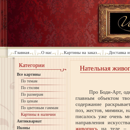
Главная
О нас
Картины на заказ
Доставка и
Категории
Нательная живо
Все картины
По темам
По стилям
Про Боди-Арт, од
По размерам
главным объектом тво
По ценам
содержание раскрывае
По цветовым гаммам
поз, жестов, мимики, н
Картины в наличии
писалось уже очень мн
Антиквариат
направления искусств
Иконы
живопись
на теле – Б