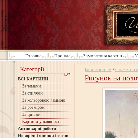
Головна
Про нас
Замовлення картин
У
Категорії
Імпресіонізм
/
Сюжетна к
Рисунок на поло
ВСІ КАРТИНИ
За темами
За стилями
За кольоровою гаммою
За розміром
За цінами
Картини у наявності
Антикварні роботи
Новорічні ялинки і сосни