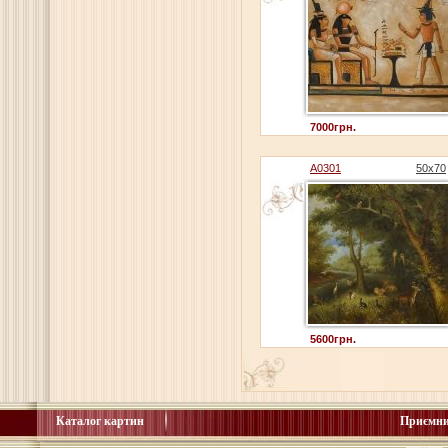
7000грн.
A0301
50x70
5600грн.
Каталог картин
Приємни