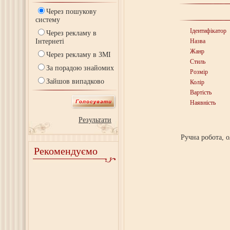
Через пошукову
систему
Ідентифікатор
Через рекламу в
Інтернеті
Назва
Жанр
Через рекламу в ЗМІ
Стиль
За порадою знайомих
Розмір
Зайшов випадково
Колір
Вартість
Наявність
Результати
Ручна робота, о
Рекомендуємо