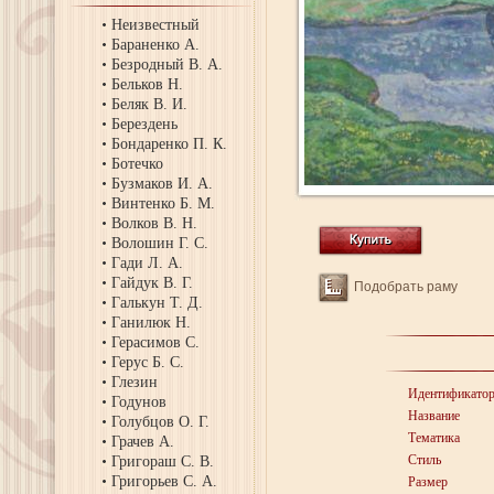
Неизвестный
Бараненко А.
Безродный В. А.
Бельков Н.
Беляк В. И.
Берездень
Бондаренко П. К.
Ботечко
Бузмаков И. А.
Винтенко Б. М.
Волков В. Н.
Волошин Г. С.
Гади Л. А.
Гайдук В. Г.
Подобрать раму
Галькун Т. Д.
Ганилюк Н.
Герасимов С.
Герус Б. С.
Глезин
Идентификато
Годунов
Название
Голубцов О. Г.
Тематика
Грачев А.
Стиль
Григораш С. В.
Григорьев С. А.
Размер