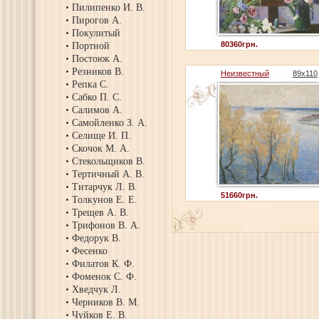
Пилипенко И. В.
Пирогов А.
Покулитый
80360грн.
Портной
Постоюк А.
Резников В.
Неизвестный
89х110
Репка С.
Сабко П. С.
Салимов А.
Самойленко З. А.
Селище И. П.
Скочок М. А.
Стекольщиков В.
Тертичный А. В.
Титарчук Л. В.
51660грн.
Толкунов Е. Е.
Трещев А. В.
Трифонов В. А.
Федорук В.
Фесенко
Филатов К. Ф.
Фоменок С. Ф.
Хведчук Л.
Черников В. М.
Чуйков Е. В.