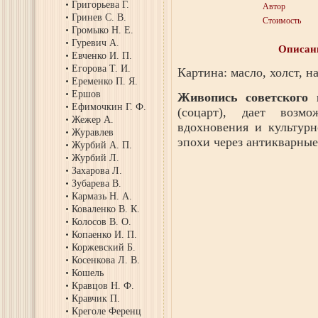
Григорьева Г.
Автор
Гринев С. В.
Стоимость
Громыко Н. Е.
Гуревич А.
Описан
Евченко И. П.
Егорова Т. И.
Картина: масло, холст, на
Еременко П. Я.
Ершов
Живопись советского 
Ефимочкин Г. Ф.
(соцарт), дает возм
Жежер А.
вдохновения и культур
Журавлев
эпохи через антикварные
Журбий А. П.
Журбий Л.
Захарова Л.
Зубарева В.
Кармазь Н. А.
Коваленко В. К.
Колосов В. О.
Копаенко И. П.
Коржевский Б.
Косенкова Л. В.
Кошель
Кравцов Н. Ф.
Кравчик П.
Креголе Ференц