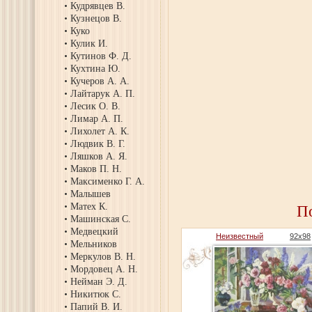
Кудрявцев В.
Кузнецов В.
Куко
Кулик И.
Кутинов Ф. Д.
Кухтина Ю.
Кучеров А. А.
Лайтарук А. П.
Лесик О. В.
Лимар А. П.
Лихолет А. К.
Людвик В. Г.
Ляшков А. Я.
Маков П. Н.
Максименко Г. А.
Малышев
Матех К.
П
Машинская С.
Медвецкий
Неизвестный
92х98
Мельников
Меркулов В. Н.
Мордовец А. Н.
Нейман Э. Д.
Никитюк С.
Папий В. И.